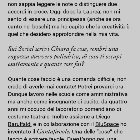
non sappia leggere le note o distinguere due
accordi in croce. Oggi dopo la Laurea, non mi
sento di essere una principessa (anche se ora
canto nei boschi) ma ho capito che la creatività è
quel che desidero approfondire nella mia vita.
Sui Social scrivi Chiara fa cose, sembri una
ragazza davvero poliedrica, di cosa ti occupi
esattamente e quante cose fai?
Quante cose faccio è una domanda difficile, non
credo di averle mai contate! Potrei provarci ora.
Dunque lavoro nelle scuole come amministrativa
ma anche come insegnante di cucito, da quattro
anni mi occupo del laboratorio pomeridiano di
costume teatrale. Inoltre assieme a
Diego
Baruffaldi
e in collaborazione con il
BluSpace
ho
Cantafavole
inventato il
. Una delle “cose” che
faccio è scrivere favole. Quest’anno poi, una