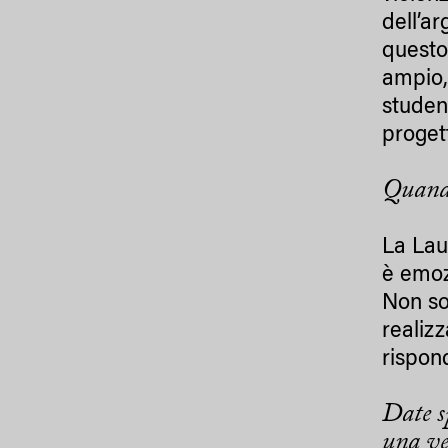
dell’a
questo 
ampio,
studen
proget
Quando
La Lau
è emoz
Non so
realiz
rispon
Date s
una vet