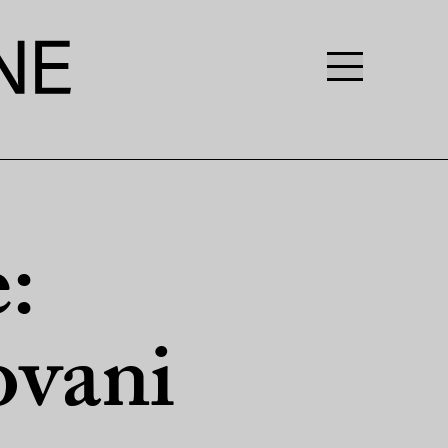
:
iovani