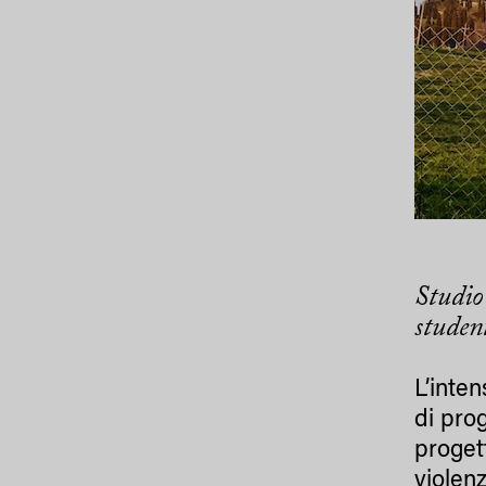
Studio
studen
L’inte
di pro
proge
violen