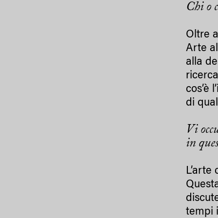
Chi o c
Oltre 
Arte al
alla d
ricerc
cos’è l
di qual
Vi occu
in ques
L’arte 
Questa 
discut
tempi i