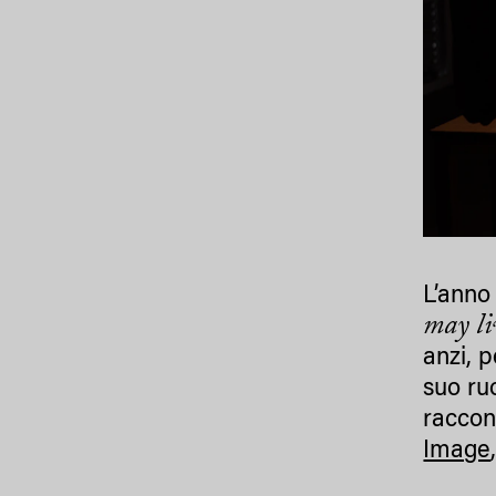
L’anno
may li
anzi, p
suo ru
raccon
Image