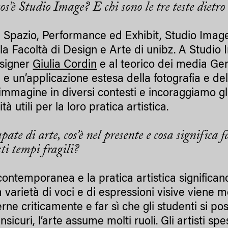
os’è Studio Image? E chi sono le tre teste dietro
a Spazio, Performance ed Exhibit, Studio Image 
la Facoltà di Design e Arte di unibz. A Studio I
esigner
Giulia Cordin
e al teorico dei media Ge
a e un’applicazione estesa della fotografia e d
’immagine in diversi contesti e incoraggiamo gli
ità utili per la loro pratica artistica.
pate di arte, cos’è nel presente e cosa significa
ti tempi fragili?
contemporanea e la pratica artistica significano
varietà di voci e di espressioni visive viene m
erne criticamente e far sì che gli studenti si p
nsicuri, l’arte assume molti ruoli. Gli artisti s