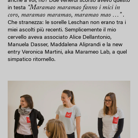
anche a voi, no? Due venerdì scorso avevo questo
“Maramao maramao fanno i mici in
in testa
coro, maramao maramao, maramao mao …”
.
Che stranezza: le sorelle Leschan non erano tra i
miei ascolti più recenti. Semplicemente il mio
cervello aveva associato Alice Dellantonio,
Manuela Dasser, Maddalena Aliprandi e la new
entry Veronica Martini, aka Marameo Lab, a quel
simpatico ritornello.