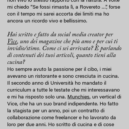
non vivo lo stesso rapporto con la natura. A volte
mi chiedo “Se fossi rimasta lì, a Rovereto …”, forse
con il tempo mi sarei accorta dei limiti ma ho
ancora un ricordo vivo e bellissimo.
Hai scritto e fatto da social media creator per
Vice
, uno dei magazine che più amo e per cui ti
invidio/stimo. Come ci sei arrivata? E parlando
di contenuti dei tuoi articoli, quanto tieni alla
cucina?
Ho sempre avuto la passione per il cibo, i miei
avevano un ristorante e sono cresciuta in cucina.
Il secondo anno di Università ho mandato il
curriculum a tutte le testate che mi interessavano
e mi ha risposto solo una.
Munchies
, un vertical di
Vice, che ha un suo brand indipendente. Ho fatto
la stagista per un anno, poi un contratto di
collaborazione come freelancer e ho lavorato da
loro per due anni. Ho scritto di cucina e di cose