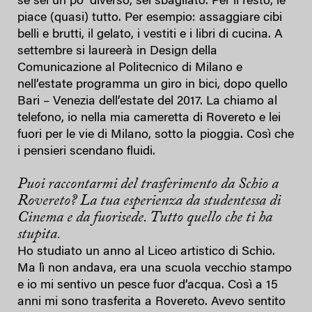
se sei un po’ diverso, sei sbagliato. Per il resto, le
piace (quasi) tutto. Per esempio: assaggiare cibi
belli e brutti, il gelato, i vestiti e i libri di cucina. A
settembre si laureerà in Design della
Comunicazione al Politecnico di Milano e
nell’estate programma un giro in bici, dopo quello
Bari – Venezia dell’estate del 2017. La chiamo al
telefono, io nella mia cameretta di Rovereto e lei
fuori per le vie di Milano, sotto la pioggia. Così che
i pensieri scendano fluidi.
Puoi raccontarmi del trasferimento da Schio a
Rovereto? La tua esperienza da studentessa di
Cinema e da fuorisede. Tutto quello che ti ha
stupita.
Ho studiato un anno al Liceo artistico di Schio.
Ma lì non andava, era una scuola vecchio stampo
e io mi sentivo un pesce fuor d’acqua. Così a 15
anni mi sono trasferita a Rovereto. Avevo sentito