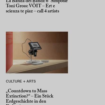
La Banda dei Bandi: 6° Simposie
Toni Gross: VÖIT – Ert e
scienza te piaz – call 4 artists
CULTURE + ARTS
„Countdown to Mass
Extinction?“ – Ein Stück
Erdgeschichte in den