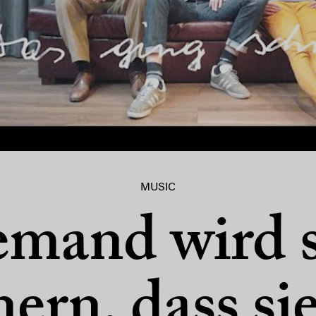
MUSIC
emand wird s
nern, dass sie