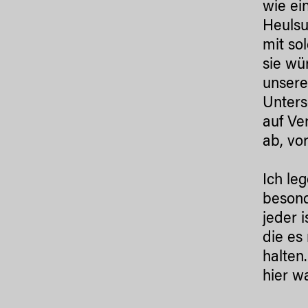
wie ei
Heulsu
mit so
sie wü
unsere
Unters
auf Ve
ab, vor
Ich le
besond
jeder 
die es
halten
hier w