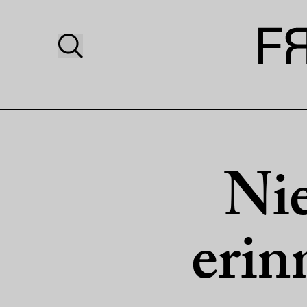
Ni
erin