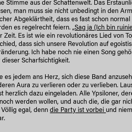
ne Stimme aus der Schattenwelt. Das Erstaunlic
sen, man muss sie nicht unbedingt in den Ar
lcher Abgeklärtheit, dass es fast schon normal
rden es regelrecht feiern.
„Sag ja (Ich bin ruini
r Zeit. Es ist wie ein revolutionäres Lied von 
chied, dass sich unsere Revolution auf egoisti
ränderung. Ich habe noch nie einen Song gehört
 dieser Scharfsichtigkeit.
ge es jedem ans Herz, sich diese Band anzuseh
eren Aura zu verlieren oder zu verlieben. Lau
ist herzlich dazu eingeladen. Alle Ypsiloner, d
 noch werden wollen, und auch die, die gar n
. Völlig egal, denn
die Party ist vorbei
und niem
ar.