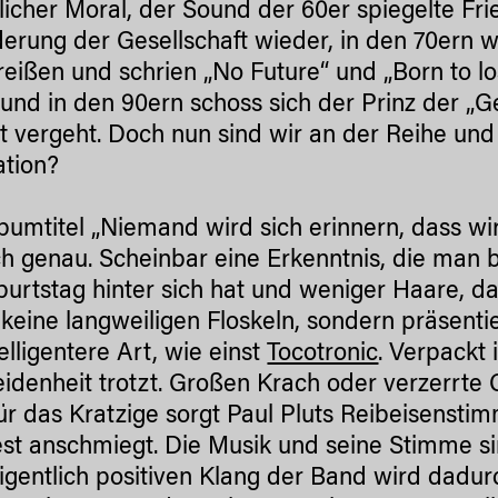
licher Moral, der Sound der 60er spiegelte Fri
erung der Gesellschaft wieder, in den 70ern w
reißen und schrien „No Future“ und „Born to l
 und in den 90ern schoss sich der Prinz der „G
it vergeht. Doch nun sind wir an der Reihe un
tion?
bumtitel „Niemand wird sich erinnern, dass wir h
ch genau. Scheinbar eine Erkenntnis, die ma
burtstag hinter sich hat und weniger Haare, da
 keine langweiligen Floskeln, sondern präsenti
telligentere Art, wie einst
Tocotronic
. Verpackt 
idenheit trotzt. Großen Krach oder verzerrte G
ür das Kratzige sorgt Paul Pluts Reibeisenstim
st anschmiegt. Die Musik und seine Stimme si
gentlich positiven Klang der Band wird dadur