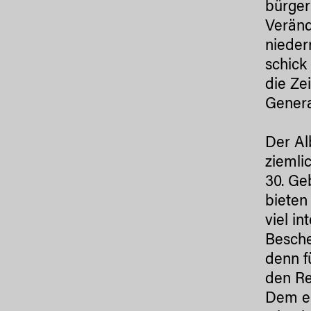
bürger
Veränd
nieder
schick
die Ze
Genera
Der Al
ziemli
30. Ge
bieten
viel in
Besche
denn f
den Re
Dem ei