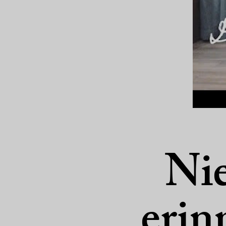
Ni
erin