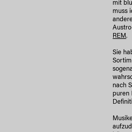
mit bl
muss i
andere
Austro
REM
.
Sie ha
Sortim
sogena
wahrsc
nach S
puren 
Defini
Musike
aufzud