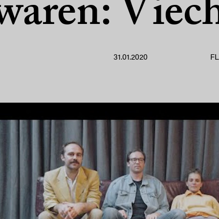
waren: Viec
31.01.2020
F