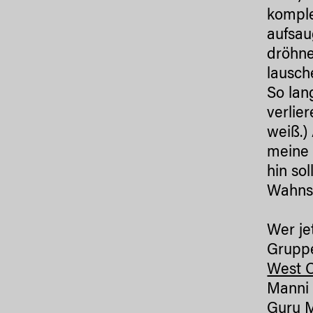
komple
aufsau
dröhne
lausch
So lan
verlie
weiß.)
meine 
hin so
Wahns
Wer je
Gruppe
West 
Manni 
Guru M