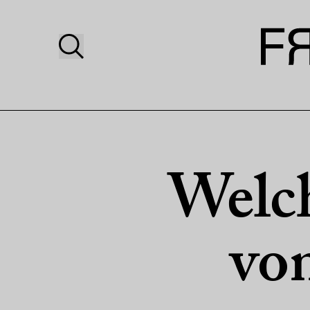
Welc
vo