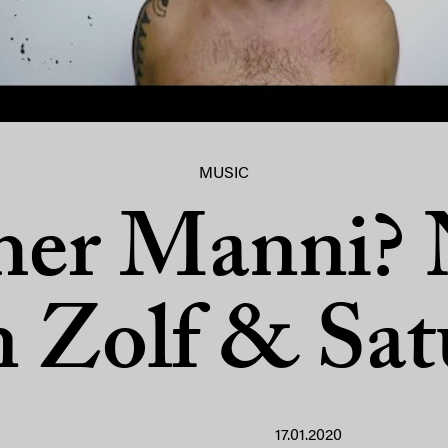
MUSIC
her Manni? 
n Zolf & Sat
17.01.2020