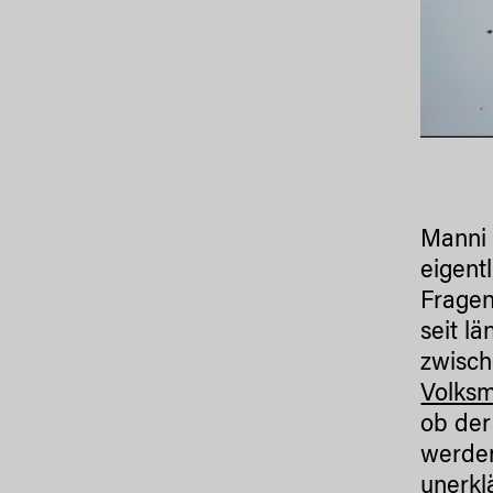
Manni 
eigent
Fragen
seit l
zwisch
Volks
ob der
werden
unerkl