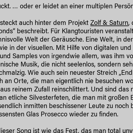
ckt. … oder er leidet an einer multiplen Persö
steckt auch hinter dem Projekt
Zolf & Saturn
,
nds“ beschreibt. Für Klangtouristen veranstal
nisvolle Welt der Geräusche. Eine Welt, in de
wie in der visuellen. Mit Hilfe von digitalen u
und Samples von irgendwie allem, was ihm vor
onische Musik, die nicht seelenlos, sondern seh
schmalzig. Wie auch sein neuester Streich „En
h an Orte, die man eigentlich nie besuchen woll
r aus reinem Zufall reinschlittert. Und sind das
an etliche Silvesterfeten, die man mit großen
sendlich inmitten beschissener Leute zu noch
ssensten Glas Prosecco wieder zu finden.
dieser Song ist wie das Fest, das man total 