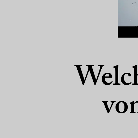
Welc
vo