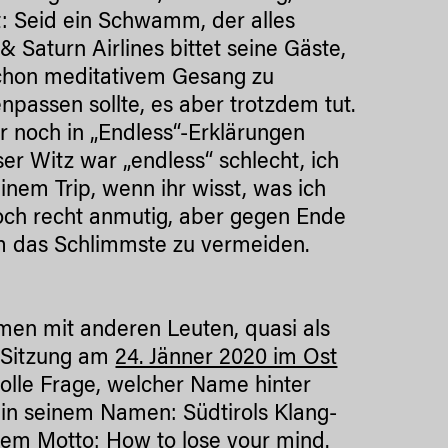
t: Seid ein Schwamm, der alles
& Saturn Airlines bittet seine Gäste,
schon meditativem Gesang zu
passen sollte, es aber trotzdem tut.
er noch in „Endless“-Erklärungen
ser Witz war „endless“ schlecht, ich
nem Trip, wenn ihr wisst, was ich
och recht anmutig, aber gegen Ende
 um das Schlimmste zu vermeiden.
mmen mit anderen Leuten, quasi als
n Sitzung am
24. Jänner 2020 im Ost
lle Frage, welcher Name hinter
h in seinem Namen: Südtirols Klang-
dem Motto: How to lose your mind.