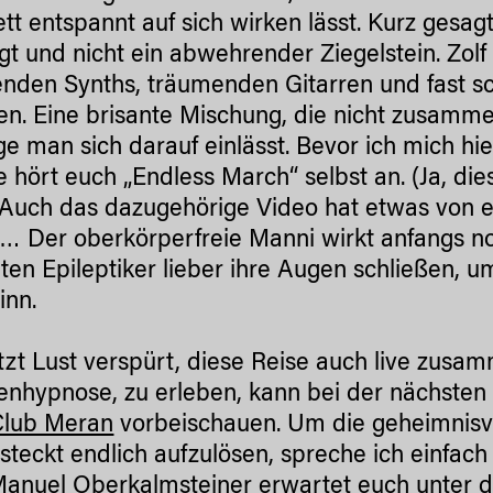
tt entspannt auf sich wirken lässt. Kurz gesag
gt und nicht ein abwehrender Ziegelstein. Zolf 
nden Synths, träumenden Gitarren und fast 
en. Eine brisante Mischung, die nicht zusammen
ge man sich darauf einlässt. Bevor ich mich hi
re hört euch „Endless March“ selbst an. (Ja, die
 Auch das dazugehörige Video hat etwas von ei
… Der oberkörperfreie Manni wirkt anfangs n
llten Epileptiker lieber ihre Augen schließen,
inn.
tzt Lust verspürt, diese Reise auch live zusa
nhypnose, zu erleben, kann bei der nächste
Club Meran
vorbeischauen. Um die geheimnisvo
steckt endlich aufzulösen, spreche ich einfac
anuel Oberkalmsteiner erwartet euch unter 