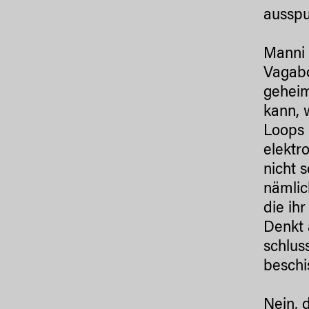
ausspu
Manni 
Vagabo
geheim
kann, 
Loops 
elektr
nicht 
nämlic
die ih
Denkt 
schlus
beschi
Nein, 