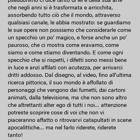
pseudonimo ci dice tanto di lei e della sua arte
che negli anni si è trasformata e arricchita,
assorbendo tutto ciò che il mondo, attraverso
qualsiasi canale, le abbia mostrato: se guardiamo
le sue opere non possiamo che considerarle come
un specchio un po’ magico, e forse anche un po’
pauroso, che ci mostra come eravamo, come
siamo e come stiamo diventando. E come ogni
specchio che si rispetti, i difetti sono messi bene
in luce e anzi affilati con acutezza, per arrivarci
dritti addosso. Dal disegno, al video, fino all’ultima
ricerca pittorica, il suo mondo è affollato di
personaggi che vengono dai fumetti, dai cartoni
animati, dalla televisione, ma che non sono altro
che altrettanti alter ego di tutti i noi… attenzione
potreste scoprire cose di voi che non vi
piaceranno affatto o ritrovarvi catapultati in scene
apocalittiche… ma nel farlo riderete, riderete
tanto!