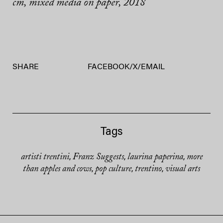
cm, mixed media on paper, 2018
SHARE
FACEBOOK
/
X
/
EMAIL
Tags
artisti trentini
Franz Suggests
laurina paperina
more
,
,
,
than apples and cows
pop culture
trentino
visual arts
,
,
,