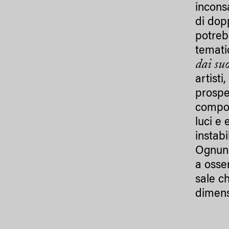
incons
di dopp
potrebb
tematic
dai suo
artist
prospe
compos
luci e 
instab
Ognuno 
a osse
sale c
dimens