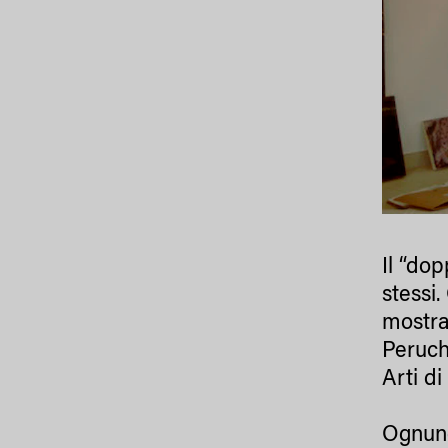
Il “do
stessi.
mostra
Peruch
Arti d
Ognuno