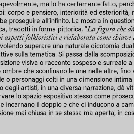
apevolmente, ma lo ha certamente fatto, perché 
i: corpo e pensiero, interiorità ed esteriorità, ra
e proseguire all’infinito. La mostra in question
La figura che dà
a, tradotti in forma pittorica. “
i aspetti folkloristici e rielaborata come chiave
i, volendo superare una naturale dicotomia duali
ttive sulla tematica. Si passa dalla scomposiz
izione visiva o racconto sospeso e surreale 
e ombre che sconfinano le une nelle altre, fino 
ile o personaggi colti in una dimensione intima 
degli artisti, in una diversa narrazione, dà vit
rvare lo spazio espositivo stesso come prosecuz
he incarnano il doppio e che ci inducono a camm
ione mai chiusa in se stessa ma aperta, in c