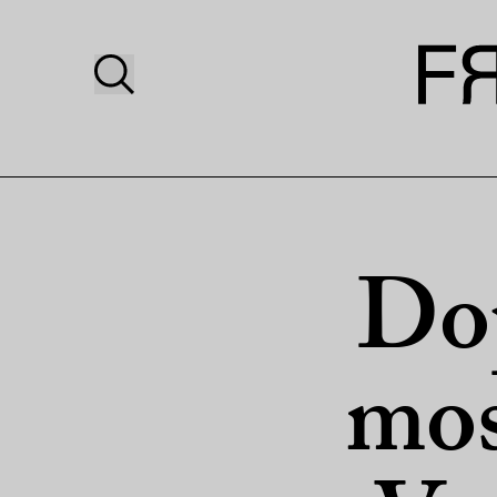
Dop
mos