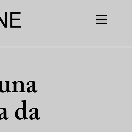
 una
a da