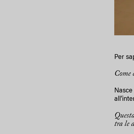
Per sa
Come è
Nasce 
all’int
Questa
tra le