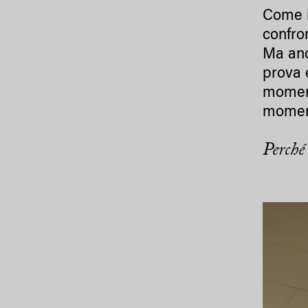
Come i
confro
Ma anc
prova 
moment
moment
Perché 