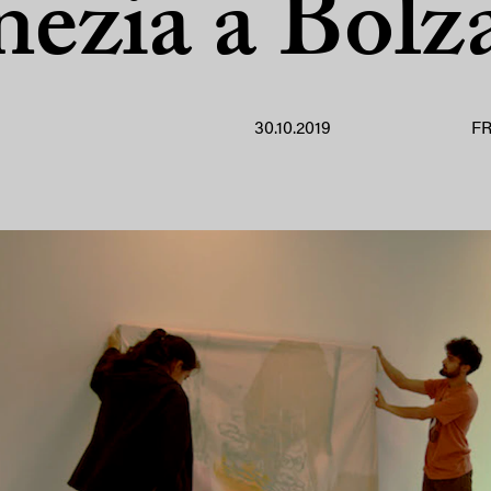
nezia a Bolz
30.10.2019
F