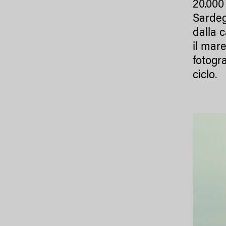
20.000
Sardegn
dalla 
il mar
fotogr
ciclo.