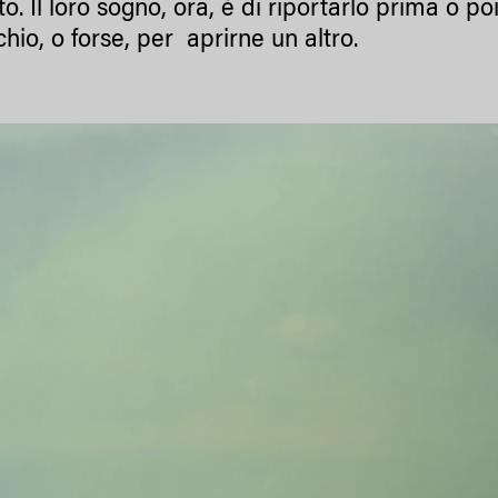
o. Il loro sogno, ora, è di riportarlo prima o po
chio, o forse, per aprirne un altro.