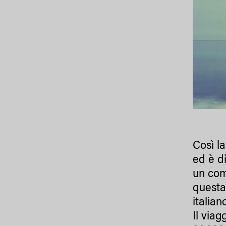
Così l
ed è d
un com
questa 
italia
Il viag