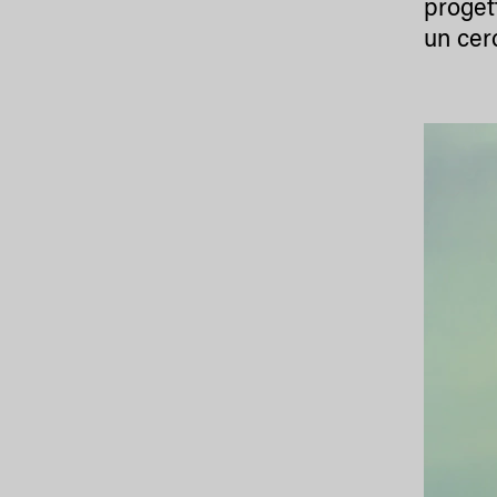
progett
un cer