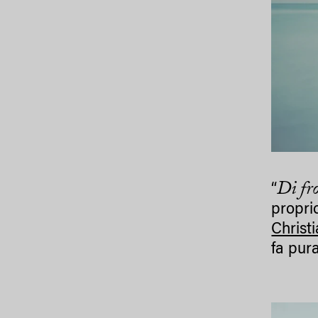
Di fro
“
proprio
Christi
fa pura