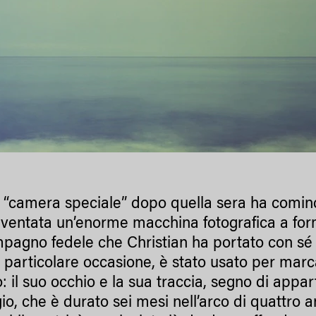
a “camera speciale” dopo quella sera ha comin
iventata un’enorme macchina fotografica a for
pagno fedele che Christian ha portato con sé e 
particolare occasione, è stato usato per marcare
no: il suo occhio e la sua traccia, segno di app
gio, che è durato sei mesi nell’arco di quattro a