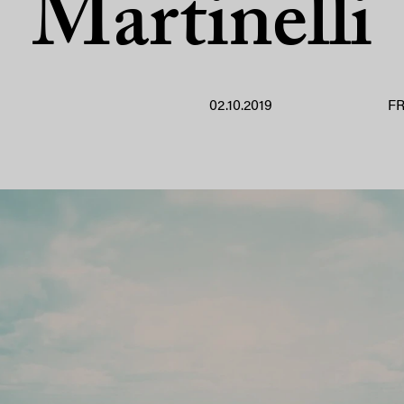
Martinelli
02.10.2019
F