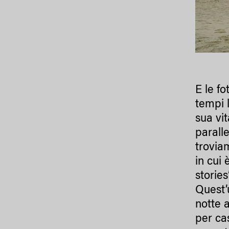
E le fo
tempi 
sua vi
parall
troviam
in cui
stories”
Quest’
notte 
per cas