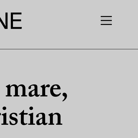
l mare,
istian