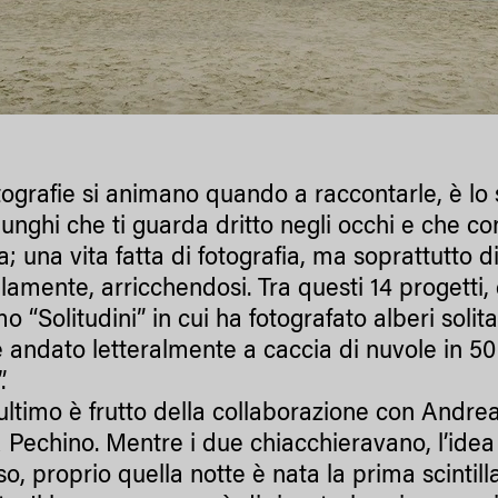
tografie si animano quando a raccontarle, è lo s
lunghi che ti guarda dritto negli occhi e che c
ta; una vita fatta di fotografia, ma soprattutto
elamente, arricchendosi. Tra questi 14 progetti,
o “Solitudini” in cui ha fotografato alberi solit
 è andato letteralmente a caccia di nuvole in 5
.
ultimo è frutto della collaborazione con Andrea 
a Pechino. Mentre i due chiacchieravano, l’idea
o, proprio quella notte è nata la prima scintilla