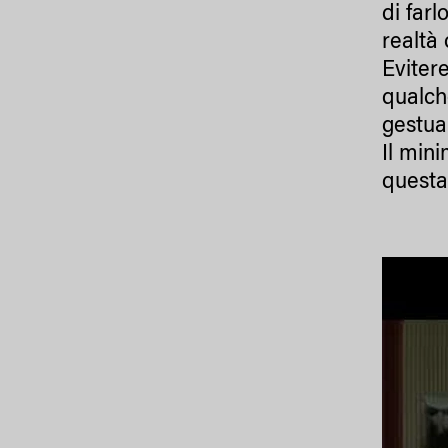
di farl
realtà 
Evitere
qualch
gestua
Il min
questa