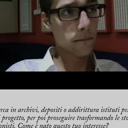
rca in archivi, depositi o addirittura istituti p
 progetto, per poi proseguire trasformando le sto
onisti. Come è nato questo tuo interesse?