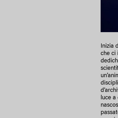
Inizia 
che ci
dedich
scienti
un’ani
discipl
d’arch
luce a
nascos
passat