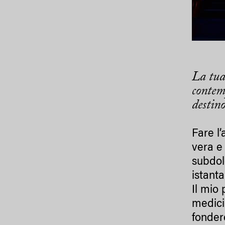
La tua 
contemp
destino
Fare l’
vera e
subdol
istant
Il mio
medicin
fondere