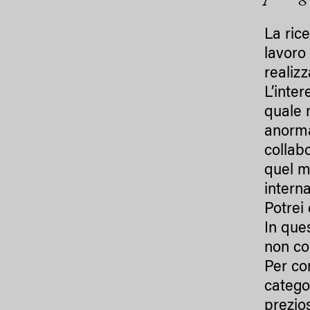
La rice
lavoro
realizz
L’inte
quale 
anorma
collab
quel m
interna
Potrei
In que
non co
Per co
catego
prezios