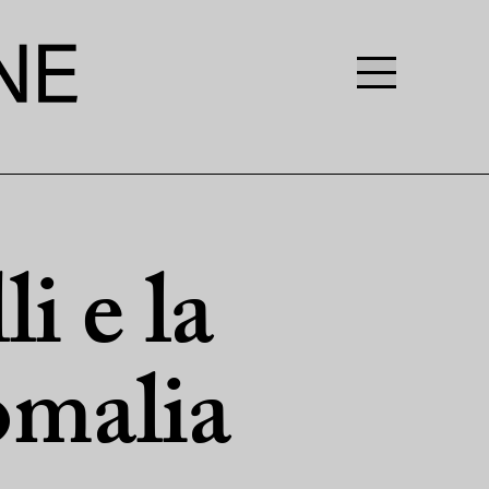
i e la
omalia