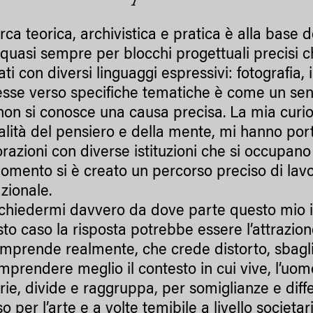
rca teorica, archivistica e pratica è alla base 
 quasi sempre per blocchi progettuali precisi c
ati con diversi linguaggi espressivi: fotografia, 
resse verso specifiche tematiche è come un sent
non si conosce una causa precisa. La mia curio
lità del pensiero e della mente, mi hanno porta
orazioni con diverse istituzioni che si occupano
omento si è creato un percorso preciso di lavo
zionale.
 chiedermi davvero da dove parte questo mio in
sto caso la risposta potrebbe essere l’attrazio
mprende realmente, che crede distorto, sbagl
mprendere meglio il contesto in cui vive, l’uo
rie, divide e raggruppa, per somiglianze e diff
o per l’arte e a volte temibile a livello societ