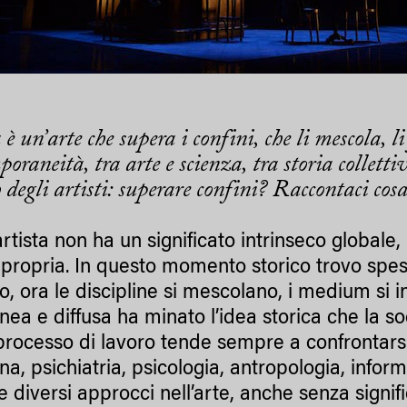
è un’arte che supera i confini, che li mescola, li
oraneità, tra arte e scienza, tra storia colletti
 degli artisti: superare confini? Raccontaci cosa 
artista non ha un significato intrinseco globale
 propria. In questo momento storico trovo spe
o, ora le discipline si mescolano, i medium si 
anea e diffusa ha minato l’idea storica che la s
 processo di lavoro tende sempre a confrontarsi 
a, psichiatria, psicologia, antropologia, inform
 diversi approcci nell’arte, anche senza signifi