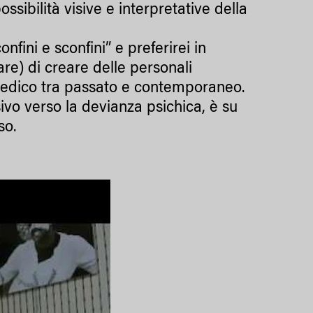
ssibilità visive e interpretative della
onfini e sconfini” e preferirei in
re) di creare delle personali
opedico tra passato e contemporaneo.
vo verso la devianza psichica, è su
so.