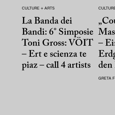
CULTURE + ARTS
CULTURE
La Banda dei
„Co
Bandi: 6° Simposie
Mass
Toni Gross: VÖIT
– Ei
– Ert e scienza te
Erdg
piaz – call 4 artists
den
GRETA F