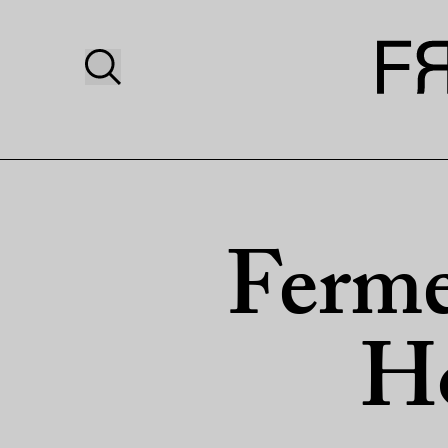
Ferme
H