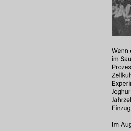
Wenn e
im Sau
Prozes
Zellku
Experi
Joghur
Jahrze
Einzug
Im Aug