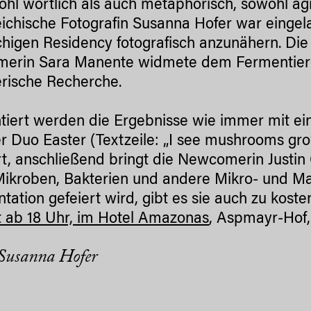
ohl wörtlich als auch metaphorisch, sowohl agro
eichische Fotografin Susanna Hofer war eing
higen Residency fotografisch anzunähern. Die
merin Sara Manente widmete dem Fermentier
erische Recherche.
tiert werden die Ergebnisse wie immer mit ei
er Duo Easter (Textzeile: „I see mushrooms grow
t, anschließend bringt die Newcomerin Justi
ikroben, Bakterien und andere Mikro- und 
tation gefeiert wird, gibt es sie auch zu kost
 ab 18 Uhr, im Hotel Amazonas
, Aspmayr-Hof
Susanna Hofer