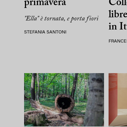
primavera
Coll
libr
"Ella" è tornata, e porta fiori
in It
STEFANIA SANTONI
FRANCE