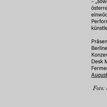
– „sow
österr
einwöc
Perfor
künstl
Präsen
Berlin
Konzer
Desk M
Fermen
August
Foto: 