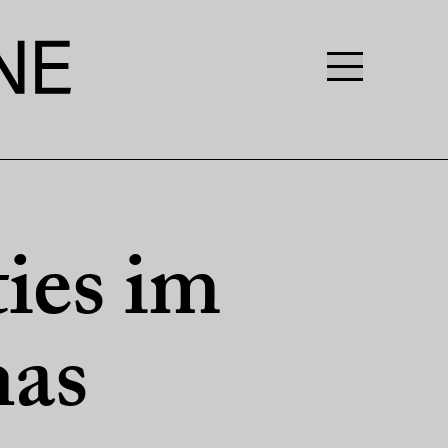
ies im
as