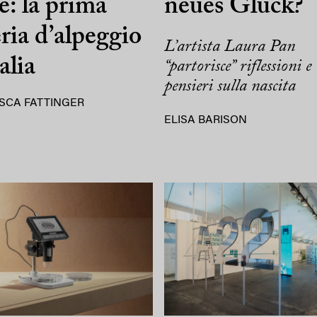
e: la prima
neues Glück?
eria d’alpeggio
L’artista Laura Pan
alia
“partorisce” riflessioni e
pensieri sulla nascita
SCA FATTINGER
ELISA BARISON