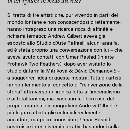
in un ognuno in modo diverso?
Si tratta di tre artisti che, pur vivendo in parti del
mondo lontane e non conoscendosi direttamente,
hanno intrapreso una ricerca ricca di affinità e
richiami tematici; Andrew Gilbert aveva già
esposto allo Studio d’Arte Raffaelli alcuni anni fa,
ed è stata proprio una conversazione con lui – che
aveva avuto contatti con Umar Rashid (in arte
Frohawk Two Feathers), dopo aver visitato lo
studio di Jarmila Mitríková & Dávid Demjanovič –
a suggerirci l’idea di questa mostra. Tutti gli artisti
fanno riferimento al concetto di “reinvenzione della
storia” attraverso un’ironica lotta all’imperialismo
e ai totalitarismi, ma ciascuno fa libero uso del
proprio materiale iconografico: Andrew Gilbert è
più legato a battaglie coloniali realmente
accadute, ma poco conosciute, Umar Rashid
costruisce interi sistemi narrativi basandosi sulla