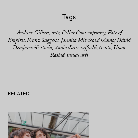
Tags
Andrew Gilbert
arte
Cellar Contemporary
Fate of
,
,
,
Empires
Franz Suggests
Jarmila Mitríková &amp; Dávid
,
,
Demjanovič
storia
studio d'arte raffaelli
trento
Umar
,
,
,
,
Rashid
visual arts
,
RELATED