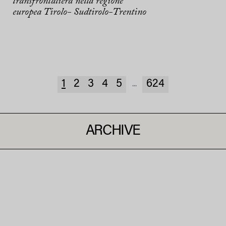
transfrontaliera nella regione
europea Tirolo- Sudtirolo-Trentino
1
2
3
4
5
624
...
ARCHIVE