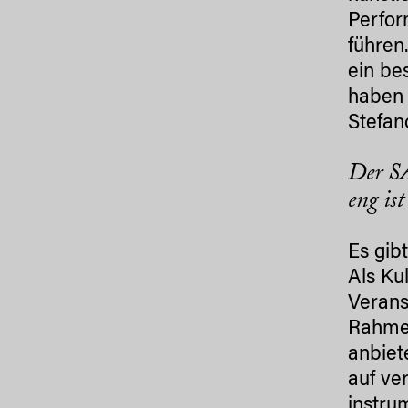
Perfor
führen
ein be
haben 
Stefan
Der SA
eng ist
Es gib
Als Ku
Verans
Rahmen
anbiet
auf ve
instru