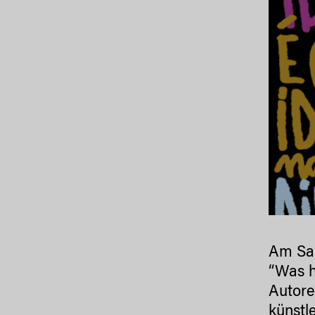
Am Sam
“Was h
Autore
künstl