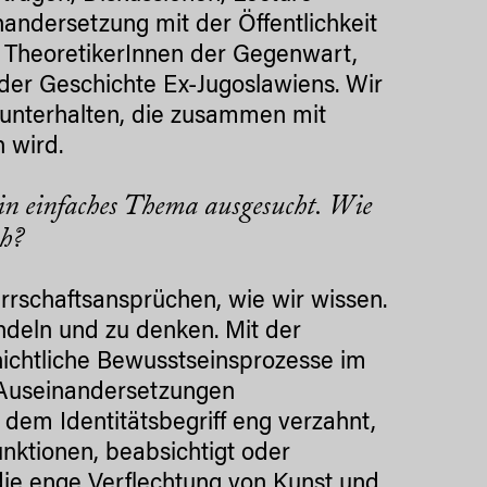
ndersetzung mit der Öffentlichkeit
d TheoretikerInnen der Gegenwart,
 der Geschichte Ex-Jugoslawiens. Wir
unterhalten, die zusammen mit
 wird.
ein einfaches Thema ausgesucht. Wie
ch?
rrschaftsansprüchen, wie wir wissen.
andeln und zu denken. Mit der
ichtliche Bewusstseinsprozesse im
r Auseinandersetzungen
t dem Identitätsbegriff eng verzahnt,
nktionen, beabsichtigt oder
 die enge Verflechtung von Kunst und