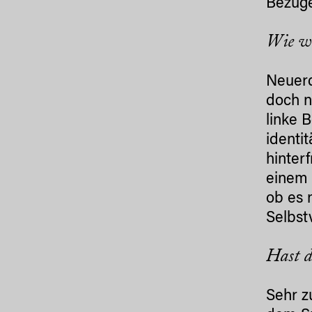
Bezüge
Wie wi
Neuerd
doch n
linke 
identit
hinterf
einem 
ob es 
Selbst
Hast 
Sehr z