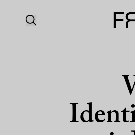
W
Ident