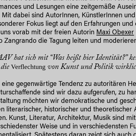
mances und Lesungen eine zeitgemäße Auseina
. Mit dabei sind AutorInnen, KünstlerInnen un
sonderer Fokus liegt auf den Erfahrungen und
uns vorab mit der freien Autorin
Maxi Obexer
o Zangrando die Tagung leiten und moderieren
AV hat sich mit “Was heißt hier Identität?” k
Verflechtung
 die
von Kunst und Politik wirkli
t eine gegenwärtige Tendenz zu autoritären He
lturschaffende sind wir dazu aufgerufen, zu h
taltung möchten wir demokratische und gesch
 literarischer, historischer und theoretische
en. Kunst, Literatur, Architektur, Musik sind mi
rschiedenster Weise und in verschiedensten Fu
mentalisiert. Spätestens daran zeigt sich auch