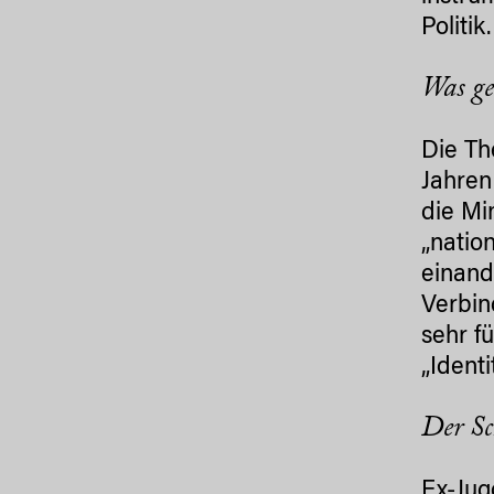
Politik
Was ge
Die Th
Jahren
die Mi
„natio
einand
Verbin
sehr f
„Ident
Der Sc
Ex-Jug