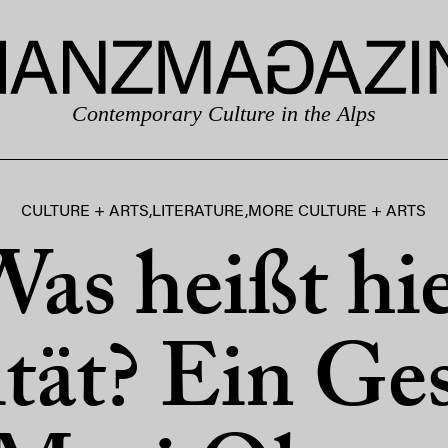
Contemporary Culture in the Alps
CULTURE + ARTS
,
LITERATURE
,
MORE CULTURE + ARTS
as heißt hi
ität? Ein Ge