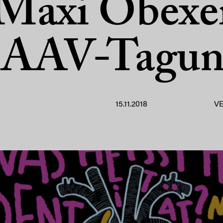
 Maxi Obexer
SAAV-Tagun
15.11.2018
V