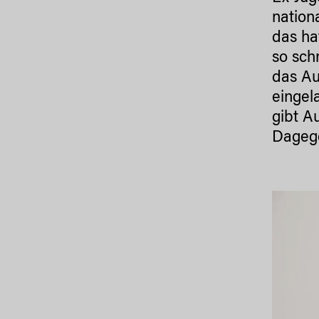
nation
das ha
so sch
das Au
eingel
gibt A
Dageg