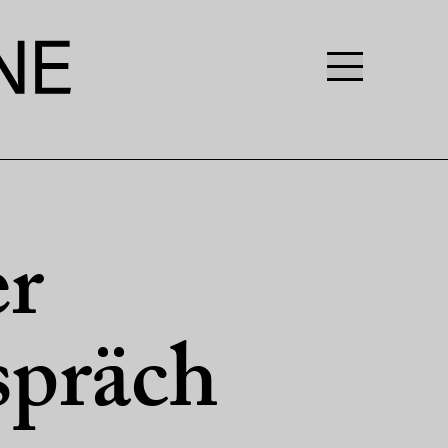
er
spräch