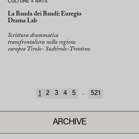
CULTURE + ARTS
La Banda dei Bandi: Euregio
Drama Lab
Scrittura drammatica
transfrontaliera nella regione
europea Tirolo- Sudtirolo-Trentino
1
2
3
4
5
521
...
ARCHIVE