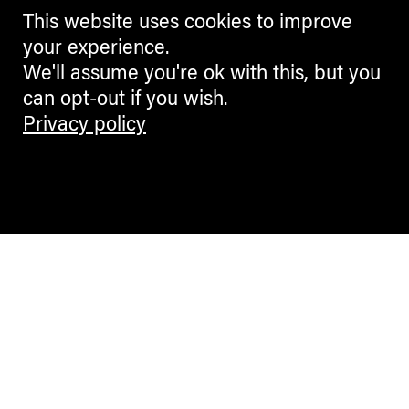
A22 in mostra alle Gallerie di
This website uses cookies to improve
Trento
your experience.
We'll assume you're ok with this, but you
CLAUDIA GELATI
can opt-out if you wish.
Privacy policy
CULTURE + ARTS
La Banda dei Bandi: Euregio
Drama Lab