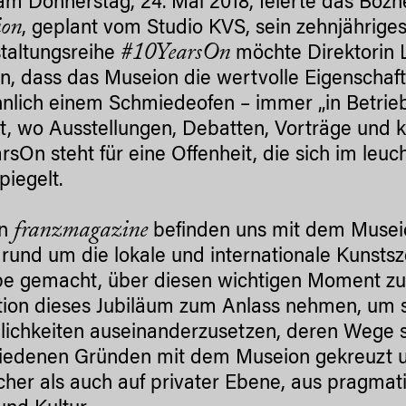
am Donnerstag, 24. Mai 2018, feierte das Bo
ion
, geplant vom Studio KVS, sein zehnjähriges
#10YearsOn
taltungsreihe
möchte Direktorin 
, dass das Museion die wertvolle Eigenschaft
ähnlich einem Schmiedeofen – immer „in Betrie
rt, wo Ausstellungen, Debatten, Vorträge und ku
rsOn steht für eine Offenheit, die sich im l
piegelt.
franzmagazine
n
befinden uns mit dem Museio
 rund um die lokale und internationale Kunsts
e gemacht, über diesen wichtigen Moment zu 
ion dieses Jubiläum zum Anlass nehmen, um si
lichkeiten auseinanderzusetzen, deren Wege si
iedenen Gründen mit dem Museion gekreuzt u
icher als auch auf privater Ebene, aus pragma