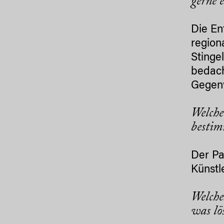
gerne 
Die En
region
Stinge
bedach
Gegenw
Welche
bestim
Der Pa
Künstl
Welche
was lö