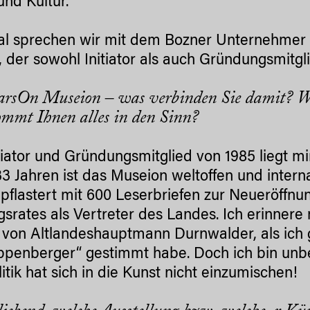
und Kultur.
al sprechen wir mit dem Bozner Unternehme
, der sowohl Initiator als auch Gründungsmitgl
rsOn Museion – was verbinden Sie damit? Welc
mmt Ihnen alles in den Sinn?
itiator und Gründungsmitglied von 1985 liegt 
3 Jahren ist das Museion weltoffen und intern
pflastert mit 600 Leserbriefen zur Neueröffnu
ngsrates als Vertreter des Landes. Ich erinne
f von Altlandeshauptmann Durnwalder, als ich
ppenberger“ gestimmt habe. Doch ich bin unbe
itik hat sich in die Kunst nicht einzumischen!