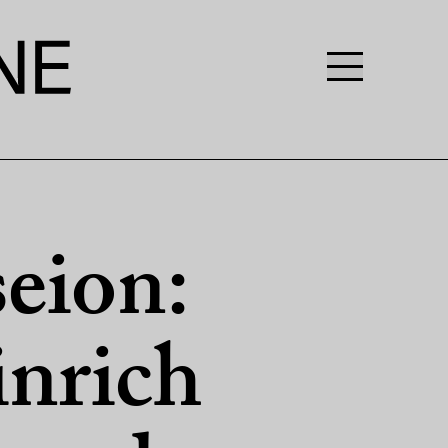
eion:
inrich