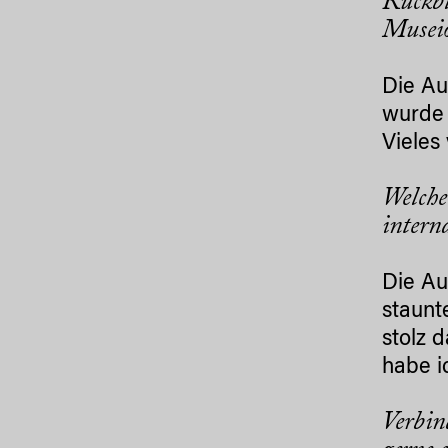
Rückbl
Museio
Die Au
wurde 
Vieles
Welche
intern
Die Au
staunt
stolz 
habe i
Verbin