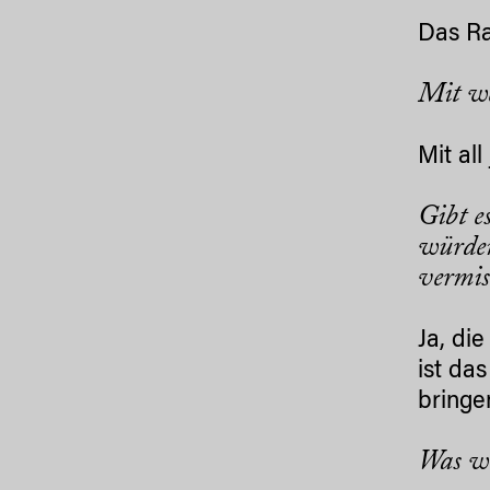
Das Ra
Mit w
Mit al
Gibt e
würden
vermis
Ja, di
ist da
bringe
Was w