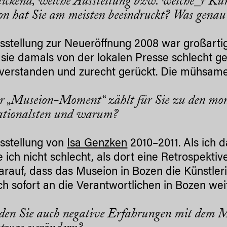
ickend, welche Ausstellung bzw. welche_r Kü
n hat Sie am meisten beeindruckt? Was genau
sstellung zur Neueröffnung 2008 war großartig
sie damals von der lokalen Presse schlecht ge
 verstanden und zurecht gerückt. Die mühsame 
r „Museion-Moment“ zählt für Sie zu den mon
ationalsten und warum?
sstellung von
Isa Genzken
2010–2011. Als ich 
e ich nicht schlecht, als dort eine Retrospekt
darauf, dass das Museion in Bozen die Künstler
ch sofort an die Verantwortlichen in Bozen we
den Sie auch negative Erfahrungen mit dem 