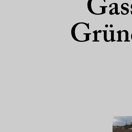
Gass
Gründ