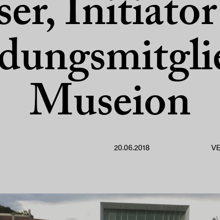
er, Initiato
ungsmitgli
Museion
20.06.2018
V