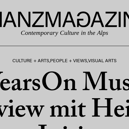
Contemporary Culture in the Alps
CULTURE + ARTS
,
PEOPLE + VIEWS
,
VISUAL ARTS
earsOn Mus
view mit He