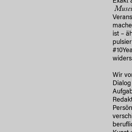
Exakt 
Muse
Verans
machen
ist – 
pulsie
#10Yea
widers
Wir vo
Dialog
Aufgab
Redakt
Persön
versch
berufl