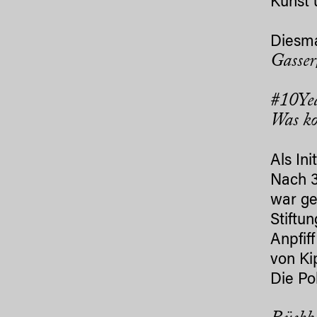
Kunst 
Diesm
Gasser
#10Yea
Was ko
Als In
Nach 3
war ge
Stiftu
Anpfif
von Ki
Die Pol