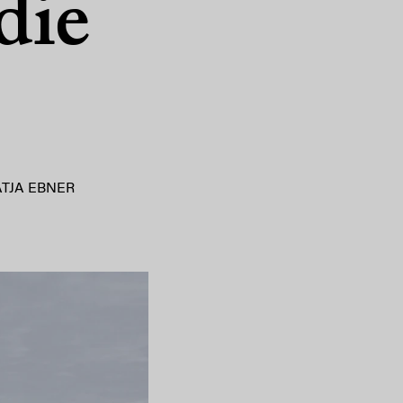
die
ATJA EBNER