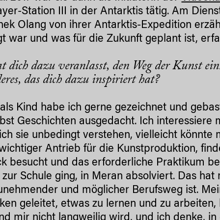
er-Station III in der Antarktis tätig. Am Dienst
thek Olang von ihrer Antarktis-Expedition erzä
igt war und was für die Zukunft geplant ist, erf
t dich dazu veranlasst, den Weg der Kunst ei
eres, das dich dazu inspiriert hat?
als Kind habe ich gerne gezeichnet und gebast
lbst Geschichten ausgedacht. Ich interessiere 
 ich sie unbedingt verstehen, vielleicht könn
n wichtiger Antrieb für die Kunstproduktion, fin
k besucht und das erforderliche Praktikum be
 zur Schule ging, in Meran absolviert. Das hat 
unehmender und möglicher Berufsweg ist. Me
en geleitet, etwas zu lernen und zu arbeiten, 
und mir nicht langweilig wird, und ich denke, in