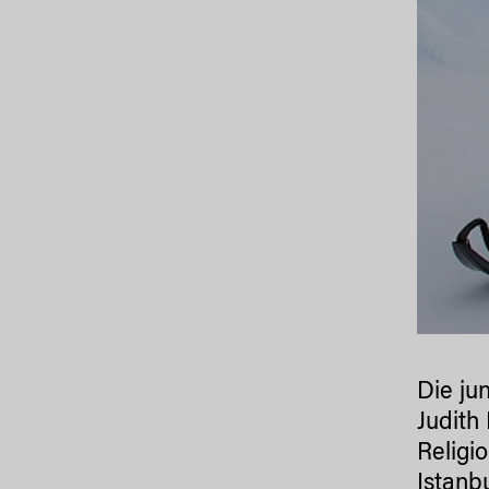
Die ju
Judith
Religi
Istanbu