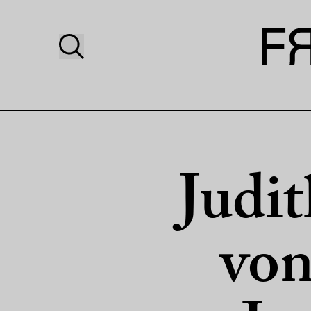
Judi
vo