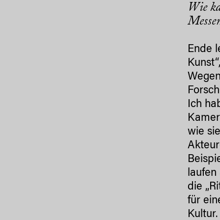
Wie ka
Messem
Ende l
Kunst“
Wegene
Forsch
Ich ha
Kamera
wie si
Akteur
Beispi
laufen
die „R
für ei
Kultur.