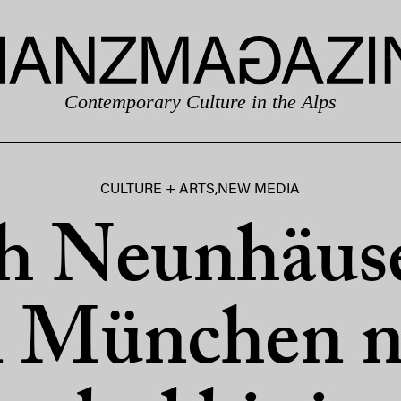
Contemporary Culture in the Alps
CULTURE + ARTS
,
NEW MEDIA
th Neunhäuse
n München n