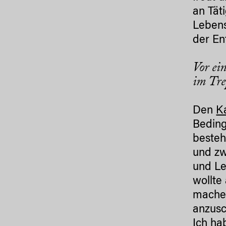
an Tät
Lebens
der En
Vor ei
im Tre
Den
K
Beding
besteh
und zw
und Le
wollte
machen
anzusc
Ich ha