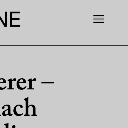
rer –
ach