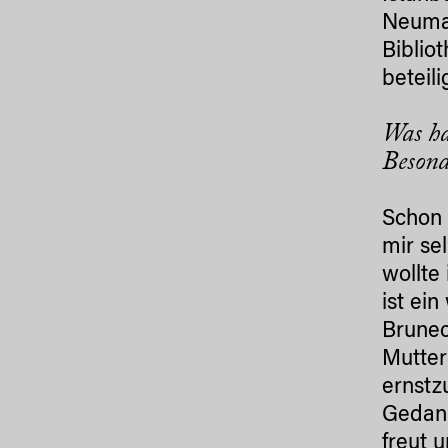
Neumay
Biblio
beteil
Was ha
Besond
Schon 
mir se
wollte
ist ei
Brunec
Mutter
ernstz
Gedank
freut 