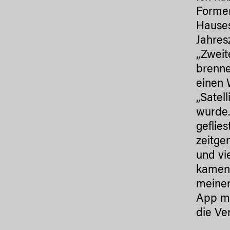
Formen
Hauses
Jahres
„Zweit
brenne
einen 
„Satel
wurde.
geflie
zeitge
und vi
kamen 
meiner
App mi
die Ve