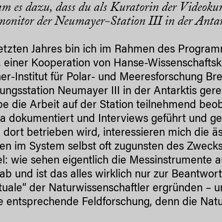
m es dazu, dass du als Kuratorin der Videoku
onitor der Neumayer-Station III in der Antar
etzten Jahres bin ich im Rahmen des Program
, einer Kooperation von Hanse-Wissenschaftsk
r-Institut für Polar- und Meeresforschung B
ungsstation Neumayer III in der Antarktis gerei
be die Arbeit auf der Station teilnehmend be
 dokumentiert und Interviews geführt und gez
e dort betrieben wird, interessieren mich die 
en im System selbst oft zugunsten des Zweck
el: wie sehen eigentlich die Messinstrumente
 ab und ist das alles wirklich nur zur Beantwor
ituale“ der Naturwissenschaftler ergründen – un
ne entsprechende Feldforschung, denn die Natu