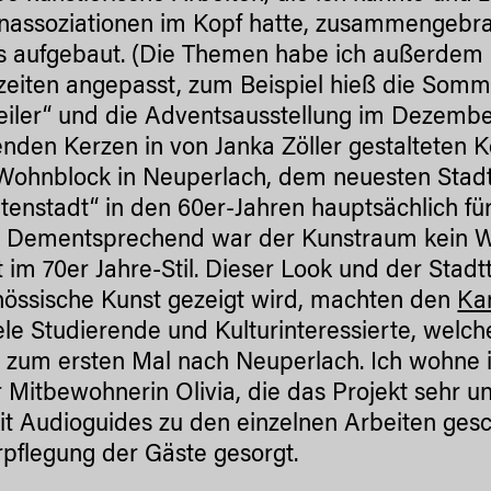
assoziationen im Kopf hatte, zusammengebr
 aufgebaut. (Die Themen habe ich außerdem 
zeiten angepasst, zum Beispiel hieß die Somm
eiler“ und die Adventsausstellung im Dezembe
nden Kerzen in von Janka Zöller gestalteten K
Wohnblock in Neuperlach, dem neuesten Stadtt
litenstadt“ in den 60er-Jahren hauptsächlich f
 Dementsprechend war der Kunstraum kein W
st im 70er Jahre-Stil. Dieser Look und der Stad
nössische Kunst gezeigt wird, machten den
Ka
ele Studierende und Kulturinteressierte, welc
zum ersten Mal nach Neuperlach. Ich wohne
 Mitbewohnerin Olivia, die das Projekt sehr unt
t Audioguides zu den einzelnen Arbeiten gesc
rpflegung der Gäste gesorgt.