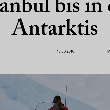
tanbul bis in 
Antarktis
18.06.2018
K