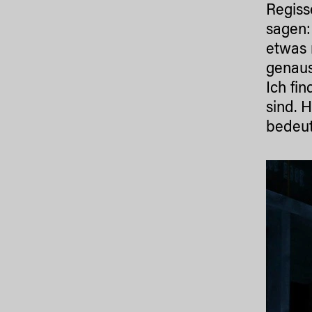
Regiss
sagen:
etwas 
genaus
Ich fi
sind. 
bedeut