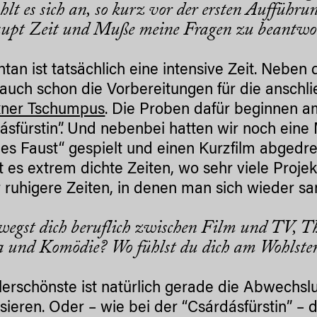
hlt es sich an, so kurz vor der ersten Aufführ
upt Zeit und Muße meine Fragen zu beantwo
an ist tatsächlich eine intensive Zeit. Neben
 auch schon die Vorbereitungen für die ansc
xner Tschumpus
. Die Proben dafür beginnen a
ásfürstin”. Und nebenbei hatten wir noch eine
es Faust“ gespielt und einen Kurzfilm abgedreh
t es extrem dichte Zeiten, wo sehr viele P
 ruhigere Zeiten, in denen man sich wieder 
egst dich beruflich zwischen Film und TV, T
 und Komödie? Wo fühlst du dich am Wohlst
lerschönste ist natürlich gerade die Abwechsl
ssieren. Oder – wie bei der “Csárdásfürstin” 