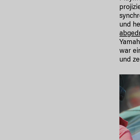
projiz
synchr
und he
abged
Yamaha
war ei
und ze