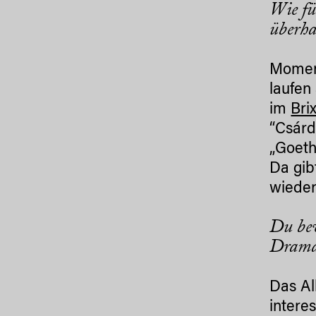
Wie fü
überha
Moment
laufen
im
Bri
“Csárd
„Goeth
Da gib
wieder
Du bew
Drama
Das Al
intere