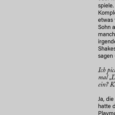
spiele
Komple
etwas 
Sohn a
manchm
irgend
Shakes
sagen 
Ich pi
mal „D
ein? K
Ja, di
hatte 
Playmo