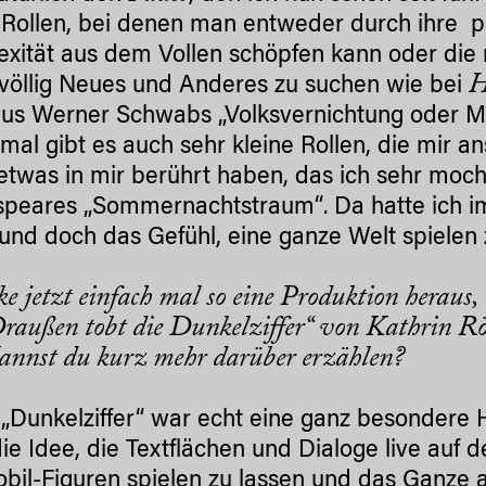
. Rollen, bei denen man entweder durch ihre p
xität aus dem Vollen schöpfen kann oder die
H
völlig Neues und Anderes zu suchen wie bei
us Werner Schwabs „Volksvernichtung oder Mei
al gibt es auch sehr kleine Rollen, die mir an
etwas in mir berührt haben, das ich sehr moch
peares „Sommernachtstraum“. Da hatte ich im
und doch das Gefühl, eine ganze Welt spielen
cke jetzt einfach mal so eine Produktion heraus,
raußen tobt die Dunkelziffer“ von Kathrin Rög
annst du kurz mehr darüber erzählen?
e „Dunkelziffer“ war echt eine ganz besondere 
die Idee, die Textflächen und Dialoge live auf
bil-Figuren spielen zu lassen und das Ganze 