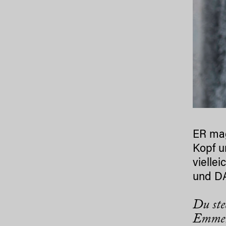
ER mag
Kopf u
vielle
und DA
Du ste
Emmeri