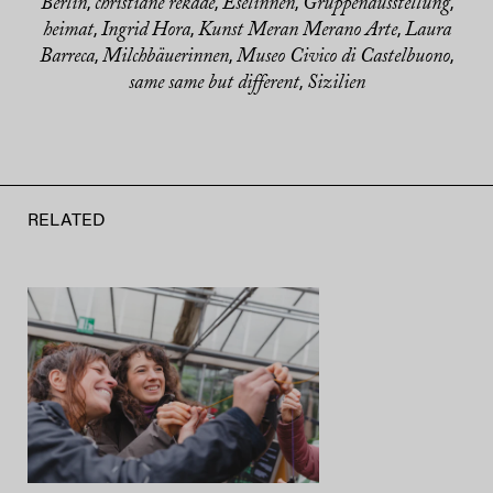
Berlin
christiane rekade
Eselinnen
Gruppenausstellung
,
,
,
,
heimat
Ingrid Hora
Kunst Meran Merano Arte
Laura
,
,
,
Barreca
Milchbäuerinnen
Museo Civico di Castelbuono
,
,
,
same same but different
Sizilien
,
RELATED