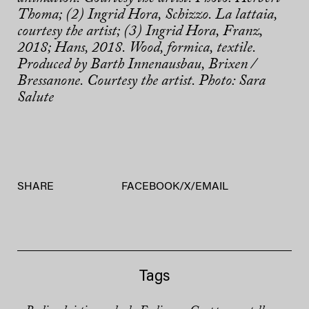
Thoma; (2) Ingrid Hora, Schizzo. La lattaia,
courtesy the artist; (3) Ingrid Hora, Franz,
2018; Hans, 2018. Wood, formica, textile.
Produced by Barth Innenausbau, Brixen /
Bressanone. Courtesy the artist. Photo: Sara
Salute
SHARE
FACEBOOK
/
X
/
EMAIL
Tags