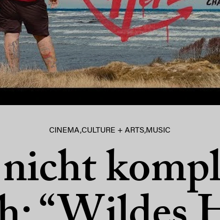
CINEMA
,
CULTURE + ARTS
,
MUSIC
nicht kompl
h: “Wildes 