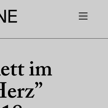
ett im
Herz”