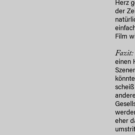
Herz g
der Ze
natürl
einfac
Film w
Fazit
einen 
Szenen
könnte
scheiß
andere
Gesell
werden
eher d
umstri