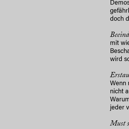
Demos 
gefähr
doch d
Beein
mit wi
Bescha
wird s
Erstau
Wenn m
nicht 
Warum 
jeder 
Must s