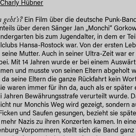
:
Charly Hübner
 geht’s?
Ein Film über die deutsche Punk-Ban
nteils über deren Sänger Jan „Monchi“ Gorko
ndergarten bis zum Jugendalter, in dem er Te
lclubs Hansa-Rostock war. Von der ersten Le
t seine Mutter. Auch in seiner Ultra-Zeit war
bei. Mit 14 Jahren wurde er bei einem Auswä
en und musste von seinen Eltern abgeholt we
n, da seine Eltern die ganze Rückfahrt kein W
ie waren immer für ihn da, auch als er später 
i Jahren Bewährungsstrafe verurteilt wurde. 
Nicht nur Monchis Weg wird gezeigt, sondern a
Ficken und Saufen gesungen, bezieht sie später
mehr Nazis zu ihren Konzerten kamen. In ein
nburg-Vorpommern, stellt sich die Band ganz k