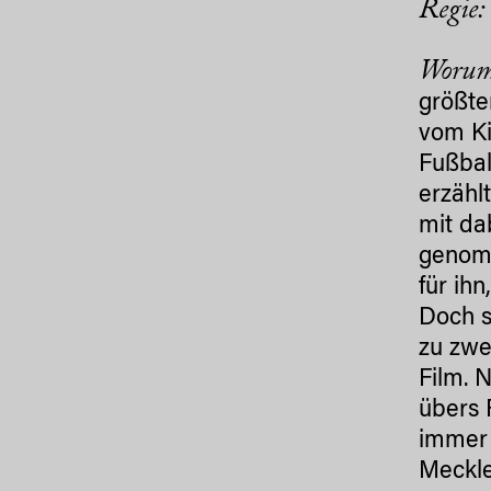
Regie
Worum
größte
vom Ki
Fußbal
erzähl
mit da
genomm
für ih
Doch s
zu zwe
Film. 
übers 
immer 
Meckle