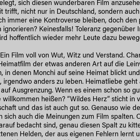
elegt, sich diesen wunderbaren Film anzusehe
it trifft, nicht nur in Deutschland, sondern auc
ich immer eine Kontroverse bleiben, doch de
h ignorieren? Keinesfalls! Toleranz gegenüber I
ird hoffentlich wieder mehr Leute dazu beweg
:
Ein Film voll von Wut, Witz und Verstand. Char
Heimatfilm der etwas anderen Art auf die Le
, in denen Monchi auf seine Heimat blickt und s
, irgendwo anders zu leben. Heimatliebe geht 
 auf Ausgrenzung. Wenn es einem schon so gut
 willkommen heißen? “Wildes Herz” sticht in 
schaft und das ist auch gut so. Genauso wie de
 sich auch die Meinungen zum Film spalten. 
arauf bedacht sind, genau diesen Spalt zu kit
ttenen Helden, der aus eigenen Fehlern lernt