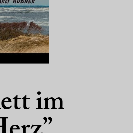
ett im
Herz”