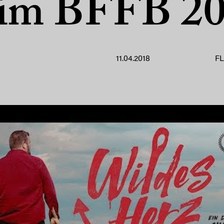
im BFFB 2
11.04.2018
F