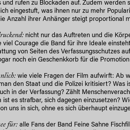
und rufen zu Blockaden auf. Zudem werden s
lich eingestuft, was ihnen nur zu mehr Popularit
ie Anzahl ihrer Anhänger steigt proportional mi
druckend:
nicht nur das Auftreten und die Körp
e viel Courage die Band für ihre Ideale einsteh
ttung von Seiten des Verfassungsschutzes aufh
ogar noch ein Geschenkkorb für die Promotion 
nlich:
wie viele Fragen der Film aufwirft: Ab 
an den Staat und die Polizei kritisiert? Was i
auch in der Verfassung? Zählt Menschenverach
ist es strafbar, sich dagegen einzusetzen? Wi
von uns in sich, ohne es sich überhaupt einz
ee für:
alle Fans der Band Feine Sahne Fischfil