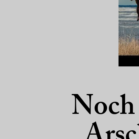
Noch 
Arsc