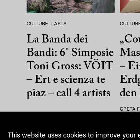
CULTURE + ARTS
CULTURE
La Banda dei
„Co
Bandi: 6° Simposie
Mass
Toni Gross: VÖIT
– Ei
– Ert e scienza te
Erdg
piaz – call 4 artists
den
GRETA F
This website uses cookies to improve your 