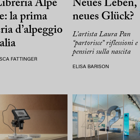
ibreria Alpe
Neues Leben,
e: la prima
neues Glück?
eria d’alpeggio
L’artista Laura Pan
alia
“partorisce” riflessioni e
pensieri sulla nascita
SCA FATTINGER
ELISA BARISON