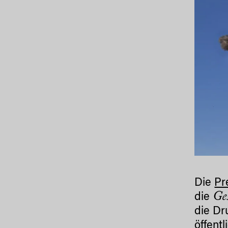
Die
Pr
Ge
die
die Dr
öffent