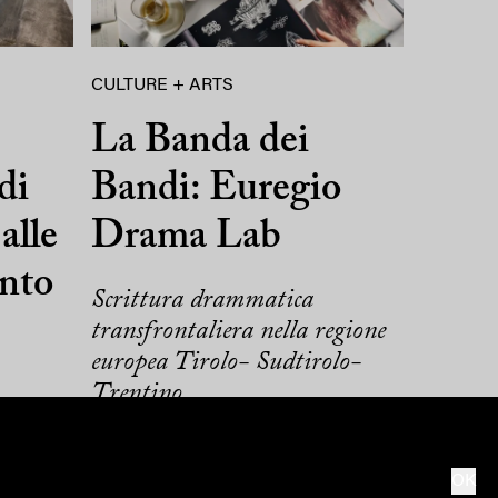
CULTURE + ARTS
La Banda dei
di
Bandi: Euregio
alle
Drama Lab
ento
Scrittura drammatica
transfrontaliera nella regione
europea Tirolo- Sudtirolo-
Trentino
OK