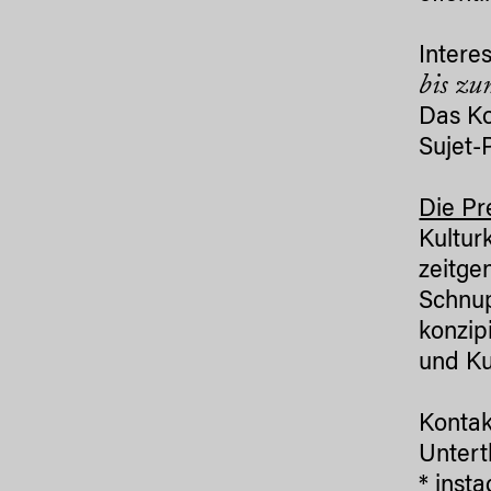
Intere
bis z
Das Ko
Sujet-
Die Pr
Kultur
zeitge
Schnup
konzip
und Ku
Kontak
Untert
*
inst