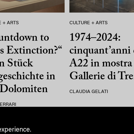
 + ARTS
CULTURE + ARTS
untdown to
1974–2024:
 Extinction?“
cinquant’anni 
n Stück
A22 in mostra 
eschichte in
Gallerie di Tr
 Dolomiten
CLAUDIA GELATI
ERRARI
experience.