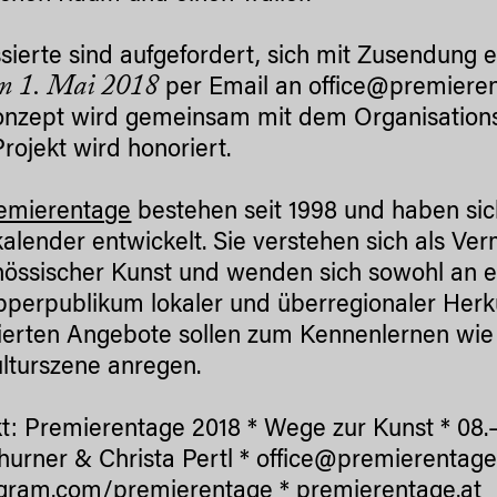
ssierte sind aufgefordert, sich mit Zusendung
um 1. Mai 2018
per Email an office@premieren
nzept wird gemeinsam mit dem Organisationst
Projekt wird honoriert.
emierentage
bestehen seit 1998 und haben sic
kalender entwickelt. Sie verstehen sich als Ver
nössischer Kunst und wenden sich sowohl an ei
perpublikum lokaler und überregionaler Herku
ierten Angebote sollen zum Kennenlernen wie 
lturszene anregen.
t: Premierentage 2018 * Wege zur Kunst * 08.
hurner & Christa Pertl * office@premierentage
agram.com/premierentage
*
premierentage.at