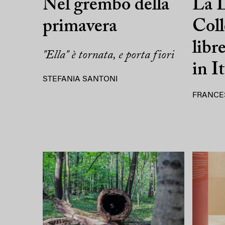
Nel grembo della
La L
primavera
Coll
libr
"Ella" è tornata, e porta fiori
in It
STEFANIA SANTONI
FRANCE