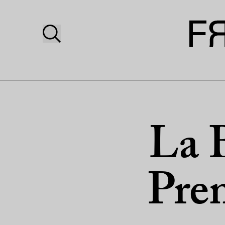
La 
Pre