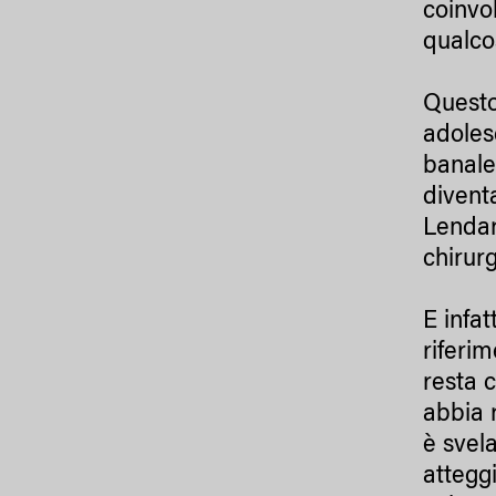
coinvol
qualco
Questo 
adoles
banale
divent
Lendar
chirur
E infa
riferi
resta 
abbia 
è svel
attegg