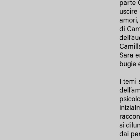
parte 
uscire
amori, 
di Cam
dell’au
Camilla
Sara en
bugie 
I temi 
dell’am
psicol
inizia
raccon
si dil
dai pe