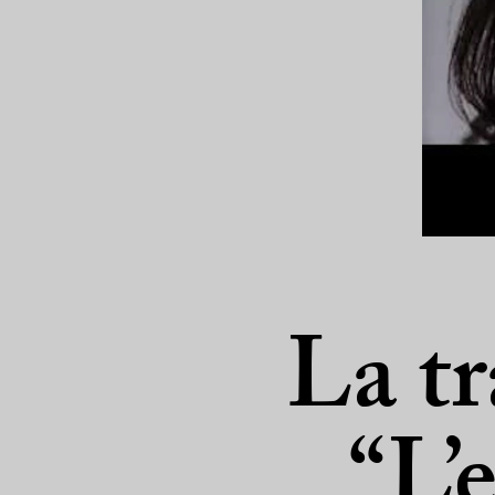
La tr
“L’