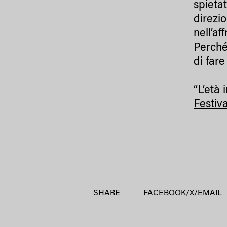
spieta
direzio
nell’af
Perché
di fare
“L’età
Festiv
SHARE
FACEBOOK
/
X
/
EMAIL