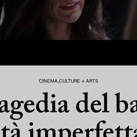
CINEMA
,
CULTURE + ARTS
agedia del b
età imperfetta