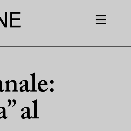
anale:
” al