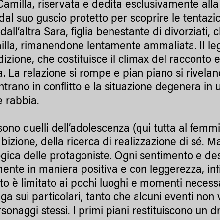
Camilla, riservata e dedita esclusivamente alla 
 dal suo guscio protetto per scoprire le tentazi
dall’altra Sara, figlia benestante di divorziati
illa, rimanendone lentamente ammaliata. Il leg
dizione, che costituisce il climax del racconto 
. La relazione si rompe e pian piano si rivelano
trano in conflitto e la situazione degenera in u
e rabbia.
sono quelli dell’adolescenza (qui tutta al femmi
bizione, della ricerca di realizzazione di sé. M
ogica delle protagoniste. Ogni sentimento e desi
lmente in maniera positiva e con leggerezza, in
to è limitato ai pochi luoghi e momenti necess
unga sui particolari, tanto che alcuni eventi no
rsonaggi stessi. I primi piani restituiscono un 