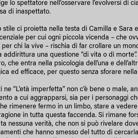
ge lo spettatore nell’osservare l’evolversi di 
sa di inaspettato.
stile ci proietta nella testa di Camilla e Sara e
cenziale per cui ogni piccola vicenda – che ov
 per chi la vive – rischia di far crollare un m
a addirittura una questione “di vita o di morte
o, che entra nella psicologia dell’una e dell’al
gica ed efficace, per questo senza sforare nell
tti ne “L’età imperfetta” non c’è bene o male, a
mento a cui aggrapparsi, sia per i personaggi ch
che rimenere fermo in un limbo, stare a vedere 
ragione in tutta questa faccenda. Si rimane fors
ata nessuna verità, che non si può rivelare dove
iamenti che hanno smesso del tutto di cercarla