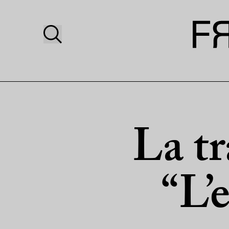
La tr
“L’