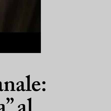
anale:
” al