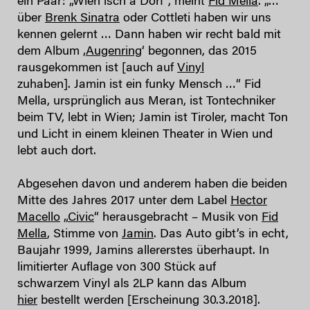
ein Paar: „Wien isch a Dorf“, meint
Fid Mella
. „…
über
Brenk Sinatra
oder Cottleti haben wir uns
kennen gelernt … Dann haben wir recht bald mit
dem Album ‚
Augenring
‘ begonnen, das 2015
rausgekommen ist [auch auf
Vinyl
zuhaben]. Jamin ist ein funky Mensch …“ Fid
Mella, ursprünglich aus Meran, ist Tontechniker
beim TV, lebt in Wien; Jamin ist Tiroler, macht Ton
und Licht in einem kleinen Theater in Wien und
lebt auch dort.
Abgesehen davon und anderem haben die beiden
Mitte des Jahres 2017 unter dem Label
Hector
Macello
„
Civic
“ herausgebracht – Musik von
Fid
Mella
, Stimme von
Jamin
. Das Auto gibt’s in echt,
Baujahr 1999, Jamins allererstes überhaupt. In
limitierter Auflage von 300 Stück auf
schwarzem Vinyl als 2LP kann das Album
hier
bestellt werden [Erscheinung 30.3.2018].