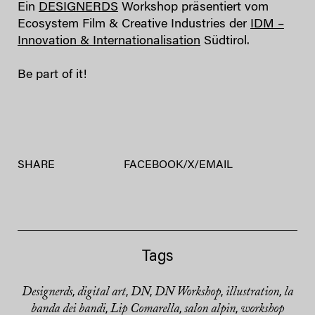
Ein
DESIGNERDS
Workshop präsentiert vom
Ecosystem Film & Creative Industries der
IDM –
Innovation & Internationalisation
Südtirol.
Be part of it!
SHARE
FACEBOOK
/
X
/
EMAIL
Tags
Designerds
digital art
DN
DN Workshop
illustration
la
,
,
,
,
,
banda dei bandi
Lip Comarella
salon alpin
workshop
,
,
,