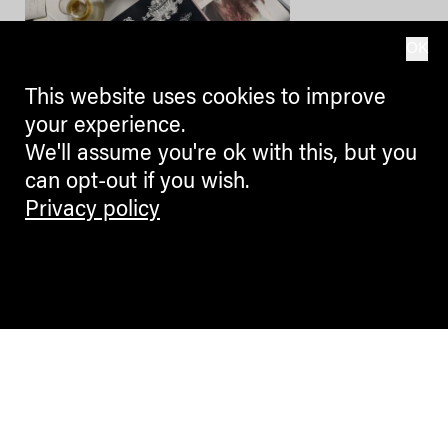
OK
CULTURE + ARTS
This website uses cookies to improve
La Banda dei Bandi: Euregio
your experience.
Drama Lab
We'll assume you're ok with this, but you
can opt-out if you wish.
Scrittura drammatica
transfrontaliera nella regione
Privacy policy
europea Tirolo- Sudtirolo-Trentino
1
2
3
4
5
570
...