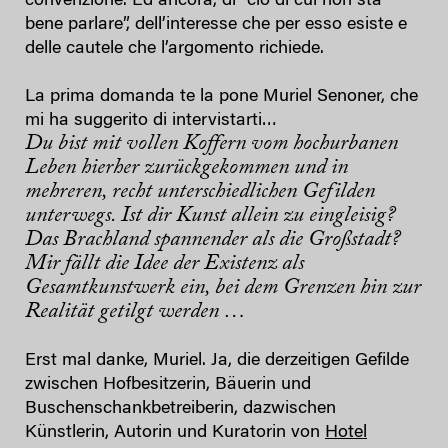
convenzione. Ed ancora, di “ciò di cui non sta
bene parlare”, dell’interesse che per esso esiste e
delle cautele che l’argomento richiede.
La prima domanda te la pone Muriel Senoner, che
mi ha suggerito di intervistarti…
Du bist mit vollen Koffern vom hochurbanen
Leben hierher zurückgekommen und in
mehreren, recht unterschiedlichen Gefilden
unterwegs. Ist dir Kunst allein zu eingleisig?
Das Brachland spannender als die Großstadt?
Mir fällt die Idee der Existenz als
Gesamtkunstwerk ein, bei dem Grenzen hin zur
Realität getilgt werden …
Erst mal danke, Muriel. Ja, die derzeitigen Gefilde
zwischen Hofbesitzerin, Bäuerin und
Buschenschankbetreiberin, dazwischen
Künstlerin, Autorin und Kuratorin von
Hotel