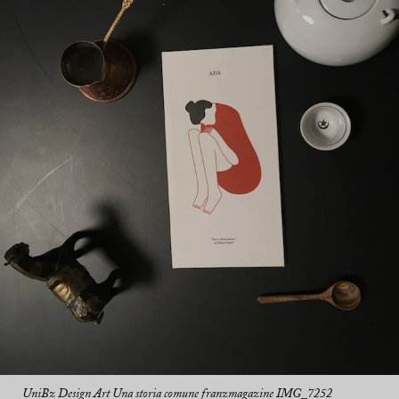
UniBz Design Art Una storia comune franzmagazine IMG_7252