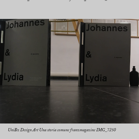
UniBz Design Art Una storia comune franzmagazine IMG_7250