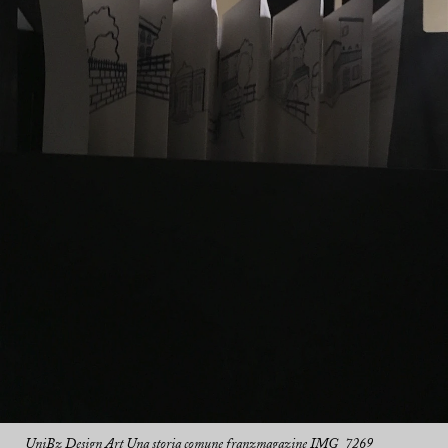
UniBz Design Art Una storia comune franzmagazine IMG_7269