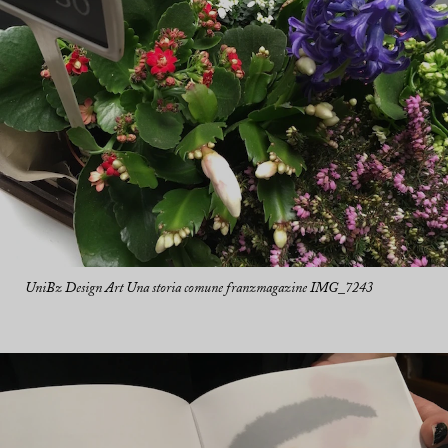
UniBz Design Art Una storia comune franzmagazine IMG_7243