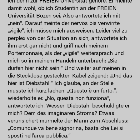
ich denn zur FREIEN Universität gehöre. Er meinte
damit wohl, ob ich Studentin an der FREIEN
Universität Bozen sei. Also antwortete ich mit
„nein“. Darauf meinte der nervös bis verwirrte
„vigile“, ich müsse mich ausweisen. Leider viel zu
perplex von der Situation an sich, antwortete ich
ihm erst gar nicht und griff nach meinem
Portemonnaie, als der „vigile“ weitersprach und
mich so in meinem Handeln unterbrach: „Sie
dürfen hier nicht sein.“ Und weiter auf meinen in
die Steckdose gesteckten Kabel zeigend: „Und das
hier ist Diebstahl.“ Ich glaube, an der Stelle
musste ich kurz lachen. „Questo è un furto.“,
wiederholte er. „No, questa non funziona“,
antwortete ich. Wessen Diebstahl beschuldigte er
mich? Dem des imaginären Stroms? Etwas
verunsichert murmelte der Mann zum Abschluss:
„Comunque va bene signorina, basta che Lei si
sposti nell’area pubblica.“