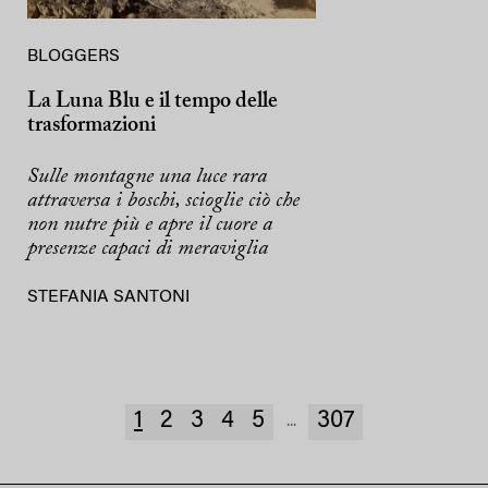
BLOGGERS
La Luna Blu e il tempo delle
trasformazioni
Sulle montagne una luce rara
attraversa i boschi, scioglie ciò che
non nutre più e apre il cuore a
presenze capaci di meraviglia
STEFANIA SANTONI
1
2
3
4
5
307
...