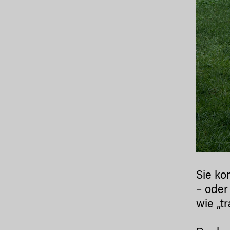
Sie ko
– oder
wie „t