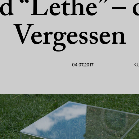
d “Lethe” – 
Vergessen
04.07.2017
K