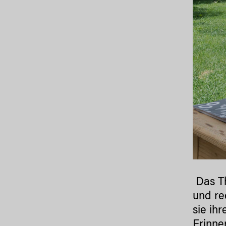
Das T
und re
sie ih
Erinne