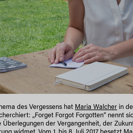
hema des Vergessens hat
Maria Walcher
in de
cherchiert: „Forget Forgot Forgotten“ nennt s
re Überlegungen der Vergangenheit, der Zukunf
rung widmet. Vom 1. bis 8. Juli 2017 besetzt
Ma