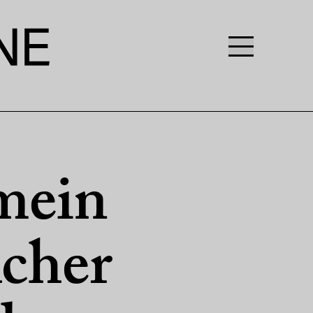
 mein
cher