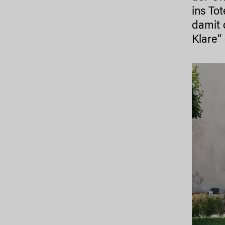
ins To
damit 
Klare“