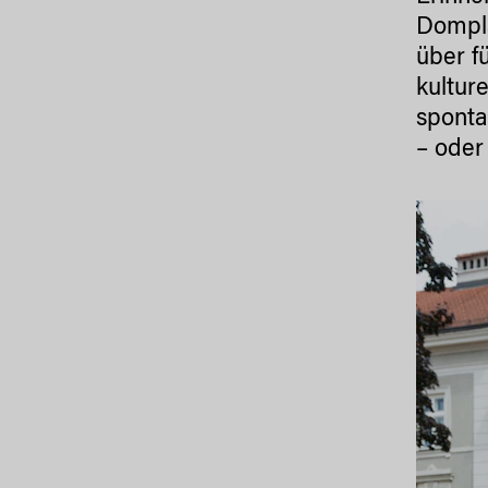
Dompla
über fü
kultur
sponta
– oder