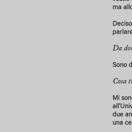
ma all
Deciso
parlar
Da dov
Sono d
Cosa t
Mi son
all’Un
due an
una ce