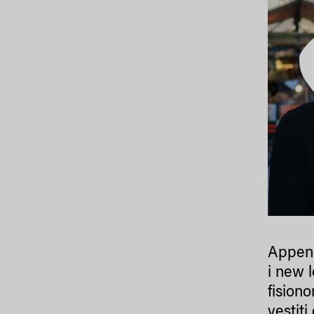
Appena
i new l
fisiono
vestiti