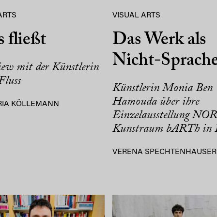
ARTS
VISUAL ARTS
s fließt
Das Werk als
Nicht-Sprach
iew mit der Künstlerin
luss
Künstlerin Monia Ben
Hamouda über ihre
RIA KÖLLEMANN
Einzelausstellung NO
Kunstraum bARTh in 
VERENA SPECHTENHAUSER