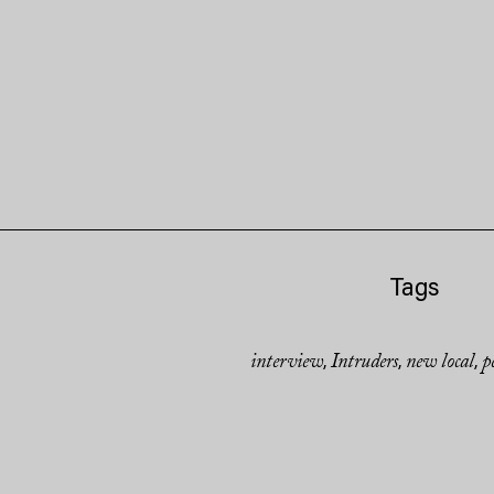
Tags
interview
Intruders
new local
p
,
,
,