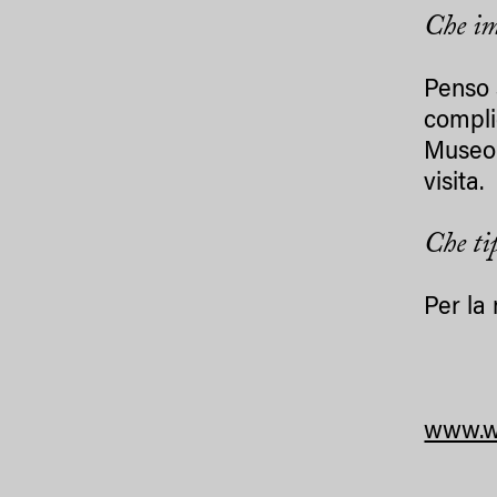
Che im
Penso 
compli
Museo 
visita.
Che ti
Per la 
www.we