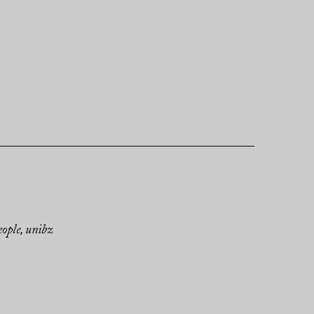
eople
unibz
,