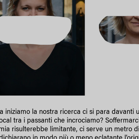
 iniziamo la nostra ricerca ci si para davanti
ocal tra i passanti che incrociamo? Soffermarci 
mia risulterebbe limitante, ci serve un metro di
 dichiarano in modo più o meno eclatante l’origi