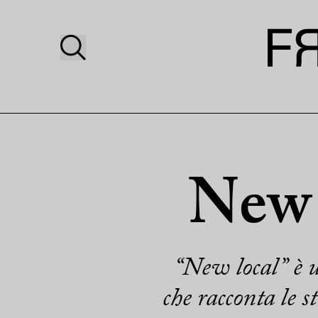
New 
“New local” è 
che racconta le s