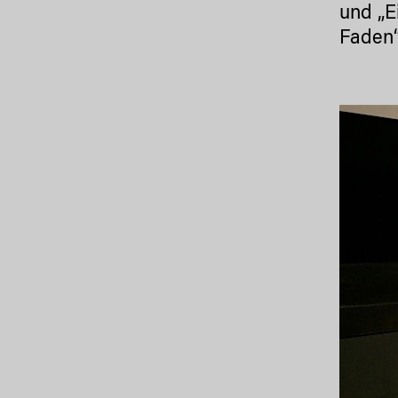
und „E
Faden