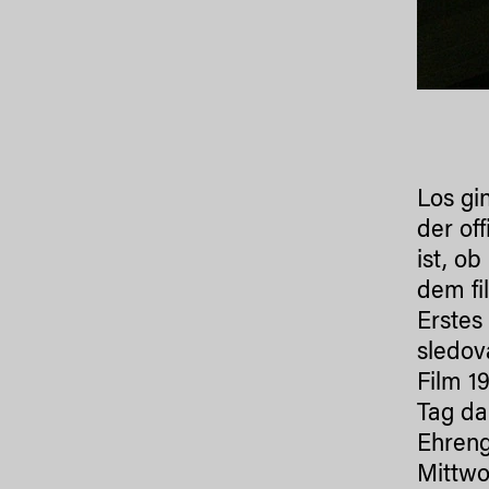
Los gi
der of
ist, o
dem fi
Erstes
sledov
Film 1
Tag da
Ehreng
Mittwo