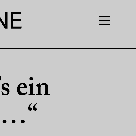
s ein
t …“