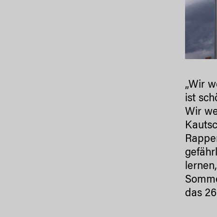
„Wir w
ist sc
Wir we
Kautsc
Rapper
gefähr
lernen
Sommer
das 26