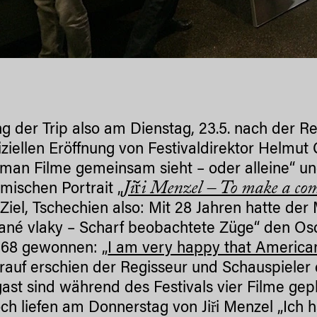
ng der Trip also am Dienstag, 23.5. nach der 
fiziellen Eröffnung von Festivaldirektor Helmut
b man Filme gemeinsam sieht – oder alleine“ u
Jiři Menzel – To make a com
lmischen Portrait „
 Ziel, Tschechien also: Mit 28 Jahren hatte der
ané vlaky – Scharf beobachtete Züge“ den Osc
968 gewonnen: „
I am very happy that American
rauf erschien der Regisseur und Schauspieler 
ast sind während des Festivals vier Filme g
ch liefen am Donnerstag von Jiři Menzel „Ich 