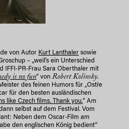
Rede von Autor
Kurt Lanthaler
sowie
 Groschup – „weil’s ein Unterschied
nd IFFI-PR-Frau Sara Oberthaler mit
edy is no fun
Robert Kolinsky
“ von
.
 Meister des feinen Humors für „Ostře
ar für den besten ausländischen
s like Czech films. Thank you.
“ Am
dann selbst auf dem Festival. Vom
eplant: Neben dem Oscar-Film am
habe den englischen König bedient“