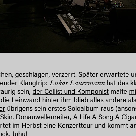
chen, geschlagen, verzerrt. Später erwartete 
Lukas Lauermann
nder Klangtrip:
hat das kl
raurig sein,
der Cellist und Komponist
malte
mi
 die Leinwand hinter ihm blieb alles andere al
er
übrigens sein erstes Soloalbum raus (anson
kin, Donauwellenreiter, A Life A Song A Ciga
artet im Herbst eine Konzerttour und kommt a
uck. Juhu!