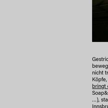
Gestri
bewege
nicht t
Köpfe,
bringt 
Soap&S
…), st
Innsbr