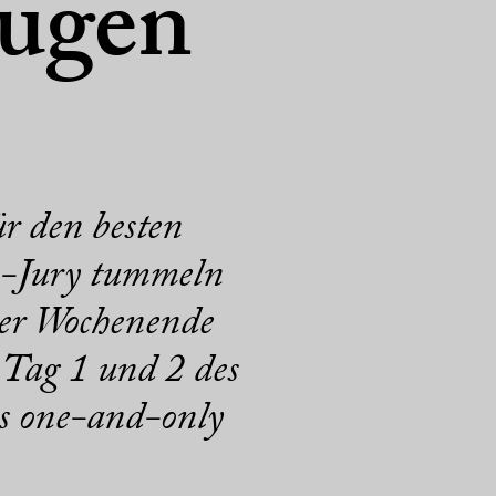
lugen
ür den besten
n-Jury tummeln
her Wochenende
 Tag 1 und 2 des
es one-and-only