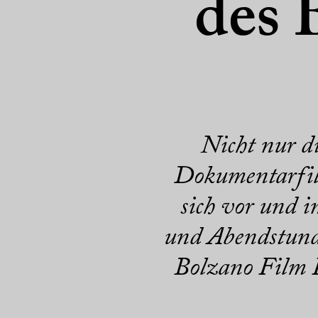
des 
Nicht nur di
Dokumentarfil
sich vor und 
und Abendstunde
Bolzano Film F