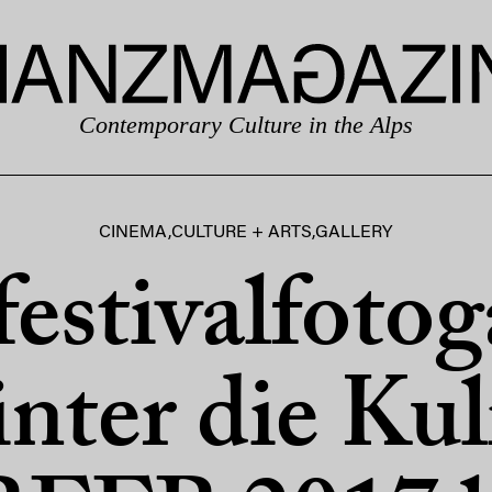
Contemporary Culture in the Alps
CINEMA
,
CULTURE + ARTS
,
GALLERY
estivalfotog
inter die Ku