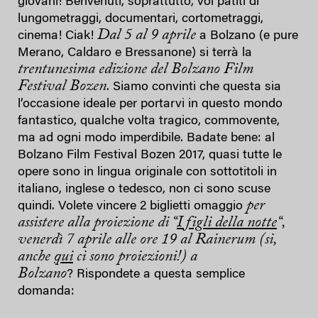
giovani! Benvenuti, soprattutto, voi patiti di
lungometraggi, documentari, cortometraggi,
Dal 5 al 9 aprile
cinema! Ciak!
a Bolzano (e pure
Merano, Caldaro e Bressanone) si terrà la
trentunesima edizione del Bolzano Film
Festival Bozen
. Siamo convinti che questa sia
l’occasione ideale per portarvi in questo mondo
fantastico, qualche volta tragico, commovente,
ma ad ogni modo imperdibile. Badate bene: al
Bolzano Film Festival Bozen 2017, quasi tutte le
opere sono in lingua originale con sottotitoli in
italiano, inglese o tedesco, non ci sono scuse
per
quindi. Volete vincere 2 biglietti omaggio
assistere alla proiezione di “
I figli della notte
“,
venerdì 7 aprile alle ore 19 al Rainerum (si,
anche
qui
ci sono proiezioni!) a
Bolzano
? Rispondete a questa semplice
domanda: