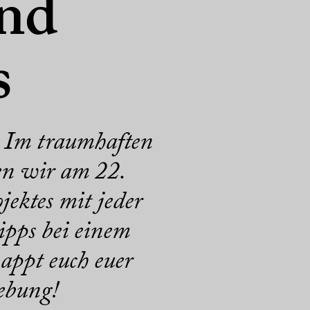
nd
s
 Im traumhaften
en wir am 22.
ektes mit jeder
ipps bei einem
appt euch euer
ebung!