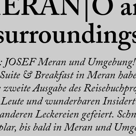
ERAN|O a
surrounding
 da: JOSEF Meran und Umgebung!
uite & Breakfast in Meran hab
zweite Ausgabe des Reisebuchproj
Leute und wunderbaren Insidert
anderen Leckereien gefeiert. Schn
lar, bis bald in Meran und Umg