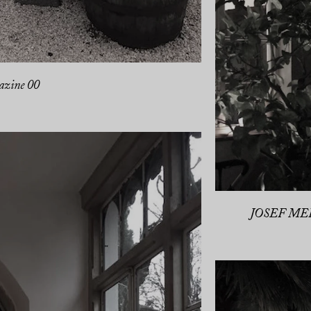
zine 00
JOSEF MER