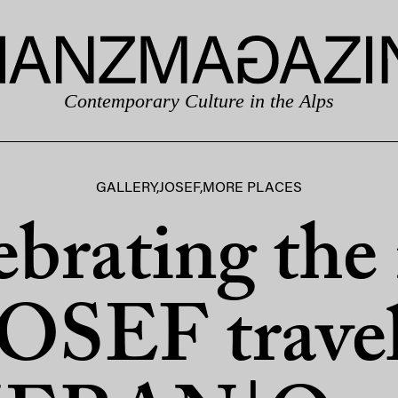
Contemporary Culture in the Alps
GALLERY
,
JOSEF
,
MORE PLACES
ebrating the
JOSEF trave