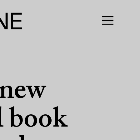
 new
l book