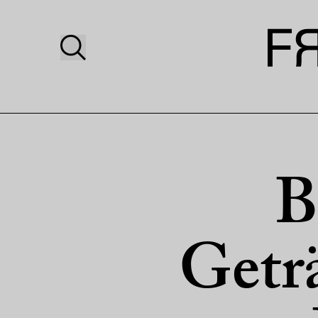
B
Getr