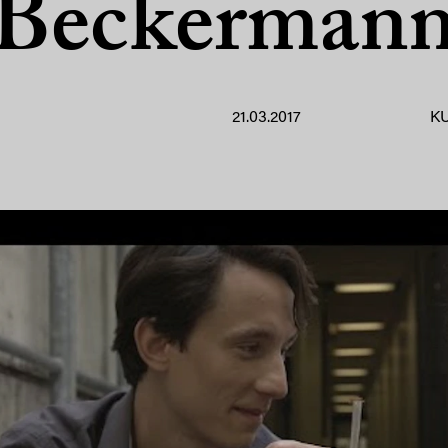
Beckerman
21.03.2017
K