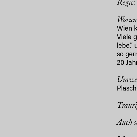
Regie
:
Worum 
Wien k
Viele 
lebe.”
so ger
20 Jah
Umwer
Plasch
Trauri
Auch s