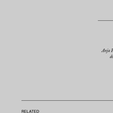
Anja P
d
RELATED