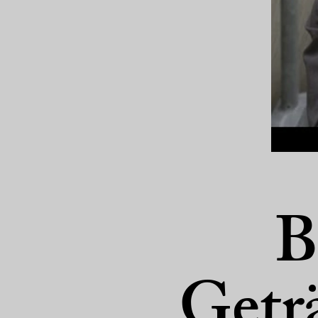
B
Getr