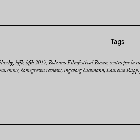
Tags
laschg
bffb
bffb 2017
Bolzano Filmfestival Bozen
centro per la c
,
,
,
,
ocu.emme
homegrown reviews
ingeborg bachmann
Laurence Rupp
,
,
,
,