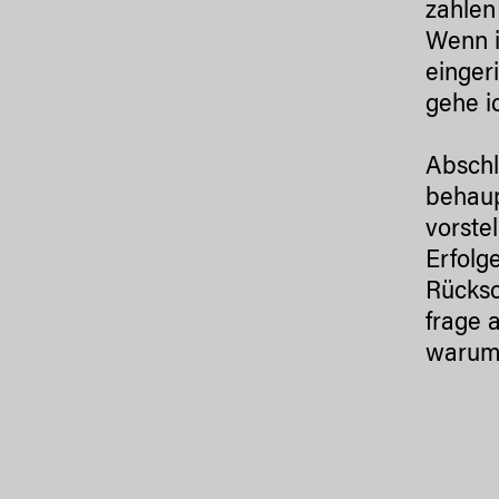
zahlen
Wenn i
einger
gehe i
Abschl
behaup
vorste
Erfolg
Rücksc
frage a
warum 