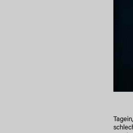
Tagein
schlec