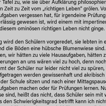
r Tafel zu, wie sie über Aufklärung philosophie
n Zeit zu Zeit vom „richtigen Leben“ grölen. 
fgaben vergessen hat, für irgendeine Prüfung 
rlässig gewesen ist, wird einem mit impertine
 diesem ominösen richtigen Leben nicht ginge.
g wird den Schülern vorgeredet, sie lebten in
nd die Böden eine hübsche Blumenwiese sind. 
en, wir hätten zu viele Hausaufgaben, hätten zu
erungen an uns wären viel zu hoch, denn noc
t der Schüler nur leider nicht viel zu spüren,
fgetragen werden gewissenhaft und akribisch 
n der Schule sitzen und nach einer Mittagspau
fgaben machen oder für Prüfungen lernen. Nur
e sind, heißt das nicht, dass Schüler sein m
as den Schwierigkeitsgrad betrifft kann ich nic