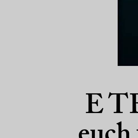
E T
euch 