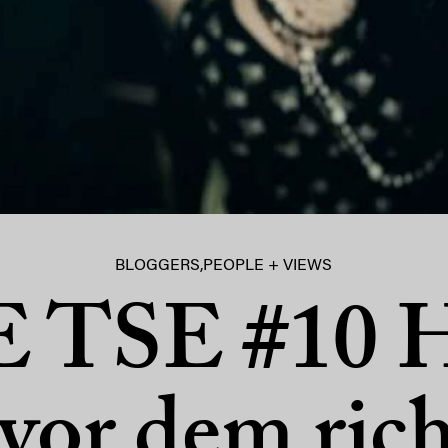
BLOGGERS
,
PEOPLE + VIEWS
E TSE #10 H
vor dem ric