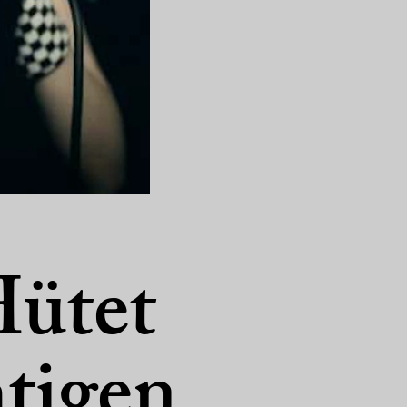
ütet
htigen