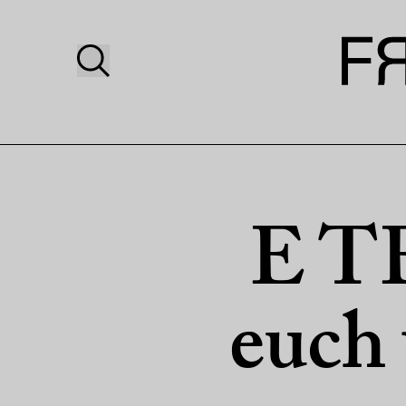
E T
euch 