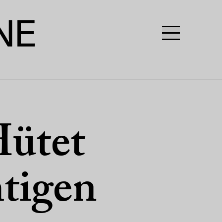
ütet
htigen