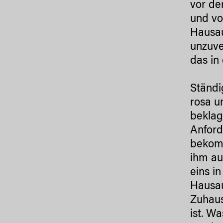
vor de
und vo
Hausau
unzuve
das in
Ständi
rosa u
beklag
Anford
bekomm
ihm au
eins i
Hausau
Zuhaus
ist. W