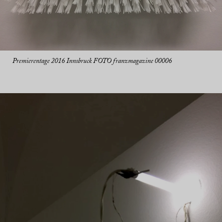
Premierentage 2016 Innsbruck FOTO franzmagazine 00006