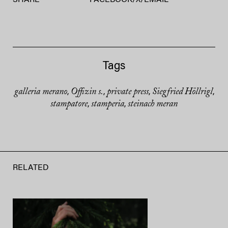
SHARE
FACEBOOK
/
X
/
EMAIL
Tags
galleria merano
Offizin s.
private press
Siegfried Höllrigl
,
,
,
,
stampatore
stamperia
steinach meran
,
,
RELATED