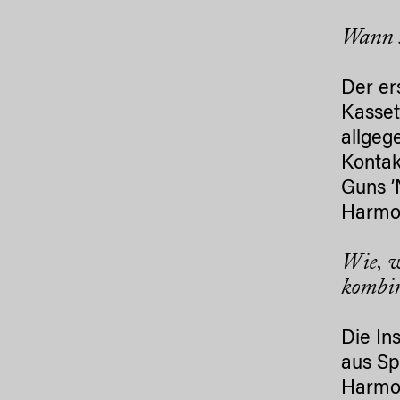
Wann s
Der er
Kasset
allgeg
Kontak
Guns ’
Harmon
Wie, w
kombin
Die In
aus Sp
Harmon