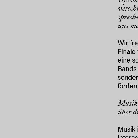
Upload
versch
sprech
uns me
Wir fr
Finale
eine s
Bands 
sonder
förder
Musik 
über d
Musik 