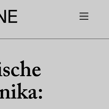
ische
nika: