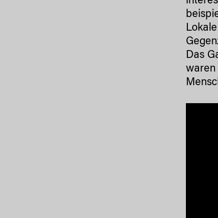
intere
beispi
Lokale
Gegenz
Das Ga
waren 
Mensch