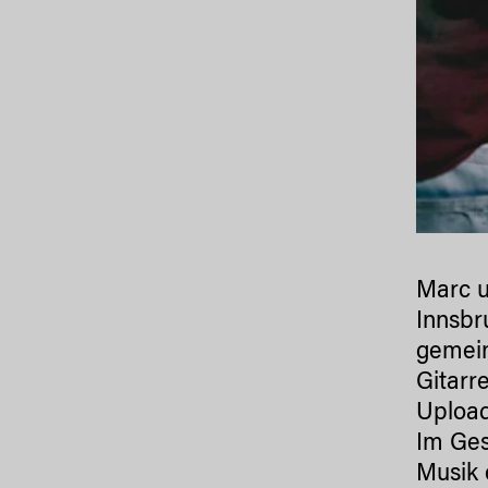
Marc u
Innsbr
gemein
Gitarr
Upload
Im Ges
Musik 