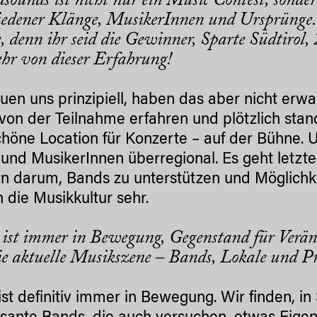
sounds ist nicht nur ein Music Contest, sonde
iedener Klänge, MusikerInnen und Ursprünge. I
e, denn ihr seid die Gewinner, Sparte Südtirol,
hr von dieser Erfahrung!
euen uns prinzipiell, haben das aber nicht er
 von der Teilnahme erfahren und plötzlich stan
chöne Location für Konzerte – auf der Bühne. U
und MusikerInnen überregional. Es geht letzte
n darum, Bands zu unterstützen und Möglichk
n die Musikkultur sehr.
ist immer in Bewegung, Gegenstand für Veränd
ie aktuelle Musikszene – Bands, Lokale und P
ist definitiv immer in Bewegung. Wir finden, in 