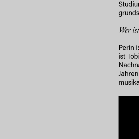
Studiu
grunds
Wer is
Perin 
ist Tob
Nachna
Jahren
musika