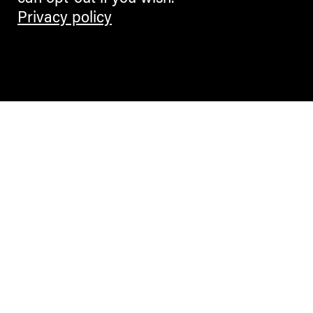
Privacy policy
PEOPLE + VIEWS
„Quo Vadis?“ – Das Erleben von
Sprache und Kultur
Albanien, das Land der Adler, im
Fokus des heurigen 5. Festivals
EVA MARIA KÖLLEMANN