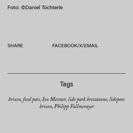
Foto: ©Daniel Töchterle
SHARE
FACEBOOK
/
X
/
EMAIL
Tags
brixen
food parc
Ivo Messner
lido park bressanone
lidoparc
,
,
,
,
brixen
Philipp Fallmerayer
,