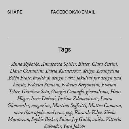
SHARE
FACEBOOK
/
X
/
EMAIL
Tags
Anna Rybalko
Annapaola Spiller
Bitter
Clara Sestini
,
,
,
,
Daria Costantini
Daria Kutnetsova
design
Evangelina
,
,
,
Belén Frate
facoltà di design e arti
fakultät für design und
,
,
künste
Federica Simioni
Federico Bergonzini
Florian
,
,
,
Telser
Gianluca Seta
Giorgio Camuffo
giornalismo
Hans
,
,
,
,
Höger
Irene Dalvai
Justina Zdanoviciute
Laura
,
,
,
Gämmerler
magazine
Martina Soffritti
Matteo Camarca
,
,
,
,
more than apples and cows
pop
Riccardo Volpe
Silvia
,
,
,
Maranzan
Sophie Bösker
Susan Joy Guidi
unibz
Vittoria
,
,
,
,
Salvador
Yara Jakobs
,