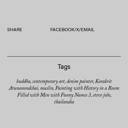
SHARE
FACEBOOK
/
X
/
EMAIL
Tags
buddha
contemporary art
denim painter
Korakrit
,
,
,
Arunanondchai
muslin
Painting with History in a Room
,
,
Filled with Men with Funny Names 3
steve jobs
,
,
thailandia