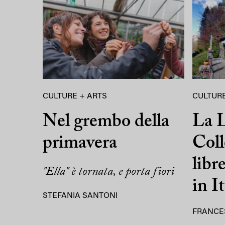
CULTURE + ARTS
CULTURE
Nel grembo della
La L
primavera
Coll
libr
"Ella" è tornata, e porta fiori
in It
STEFANIA SANTONI
FRANCE