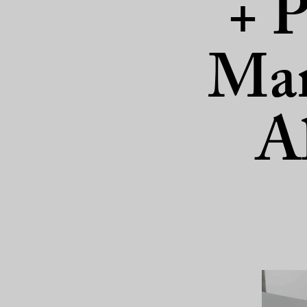
+ 
Man
A