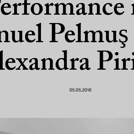
Performance 
uel Pelmuş
lexandra Piri
05.05.2016