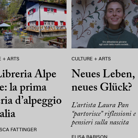
 + ARTS
CULTURE + ARTS
ibreria Alpe
Neues Leben,
e: la prima
neues Glück?
eria d’alpeggio
L’artista Laura Pan
alia
“partorisce” riflessioni e
pensieri sulla nascita
SCA FATTINGER
ELISA BARISON