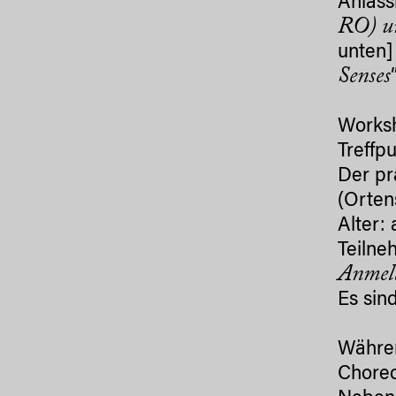
Anläss
RO) un
unten]
Senses
Worksh
Treffp
Der pr
(Orten
Alter:
Teilne
Anmeld
Es sin
Währe
Choreo