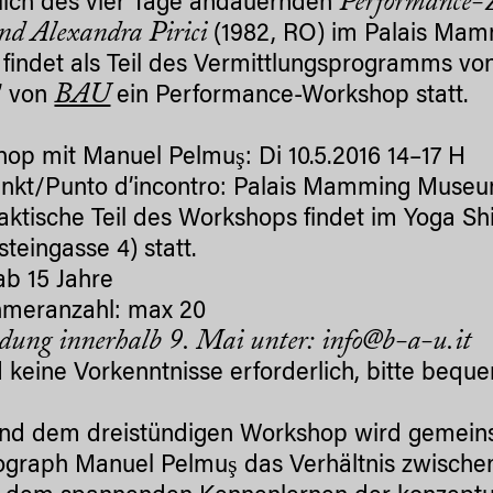
Performance-
lich des vier Tage andauernden
d Alexandra Pirici
(1982, RO) im Palais Mam
 findet als Teil des Vermittlungsprogramms von
BAU
” von
ein Performance-Workshop statt.
op mit Manuel Pelmuş: Di 10.5.2016 14–17 H
unkt/Punto d’incontro: Palais Mamming Museum
aktische Teil des Workshops findet im Yoga S
steingasse 4) statt.
 ab 15 Jahre
hmeranzahl: max 20
ung innerhalb 9. Mai unter: info@b-a-u.it
d keine Vorkenntnisse erforderlich, bitte bequ
nd dem dreistündigen Workshop wird gemein
graph Manuel Pelmuş das Verhältnis zwische