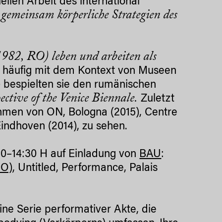
en Arbeit des international
gemeinsam körperliche Strategien des
l
982, RO) leben und arbeiten als
h häufig mit dem Kontext von Museen
3) bespielten sie den rumänischen
ctive of the Venice Biennale.
Zuletzt
hmen von ON, Bologna (2015), Centre
indhoven (2014), zu sehen.
.30–14:30
H auf Einladung von
BAU
:
RO)
, Untitled, Performance, Palais
ine Serie performativer Akte, die