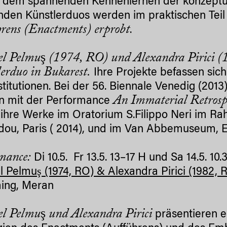
dem spannenden Kennenlernen der konzeptuell
nden Künstlerduos werden im praktischen Tei
rens (Enactments) erprobt
.
 Pelmuş (1974, RO) und Alexandra Pirici (1
erduo in Bukarest.
Ihre Projekte befassen sic
stitutionen. Bei der 56. Biennale Venedig (201
An
Immaterial Retrospe
on mit der Performance
ihre Werke im Oratorium S.Filippo Neri im Ra
ou, Paris ( 2014), und im Van Abbemuseum, E
rmance:
Di 10.5. Fr 13.5. 13–17 H und Sa 14.5. 10
 Pelmuş (1974, RO) & Alexandra Pirici (1982, 
ng, Meran
 Pelmuş und Alexandra Pirici
präsentieren e