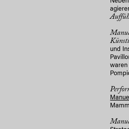
Neben 
agiere
Auffüh
Manuel
Künstl
und In
Pavill
waren 
Pompid
Perfo
Manuel
Mammi
Manuel