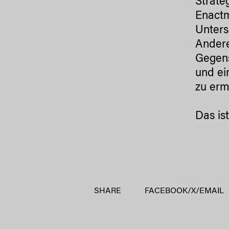
Strate
Enactm
Unters
Andere
Gegens
und ei
zu erm
Das is
SHARE
FACEBOOK
/
X
/
EMAIL