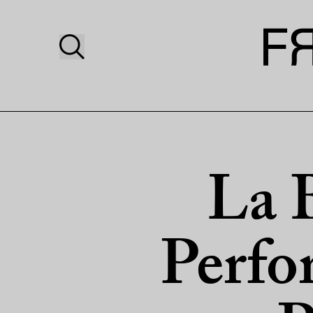
La 
Perf