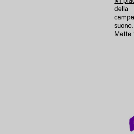
Mi pi
della
campagn
suono.
Mette 