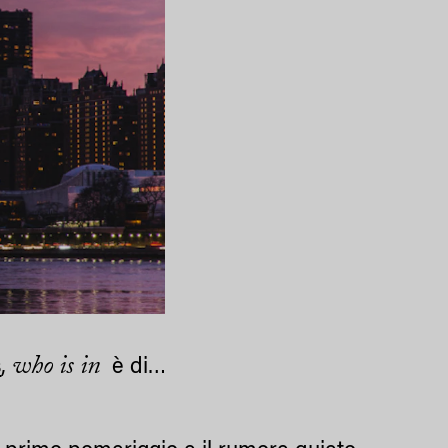
who is in
s
,
è di…