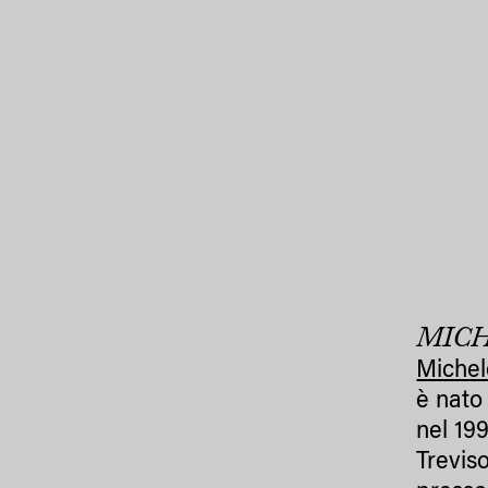
MIC
Michel
è nato
nel 19
Trevis