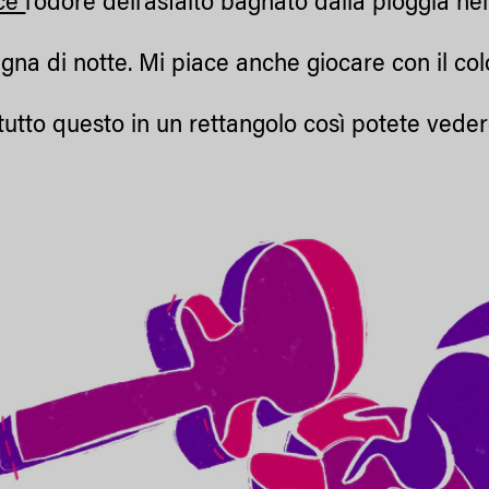
ace
l’odore dell’asfalto bagnato dalla pioggia n
a di notte. Mi piace anche giocare con il color
tutto questo in un rettangolo così potete vede