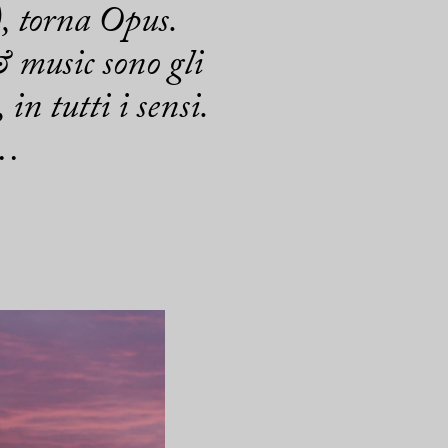
, torna Opus.
 music sono gli
in tutti i sensi.
i…