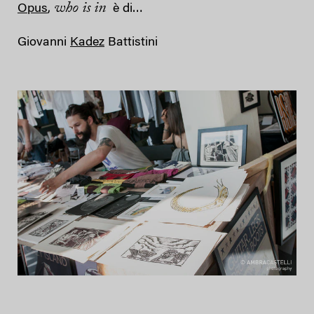
who is in
Opus
,
è di…
Giovanni
Kadez
Battistini