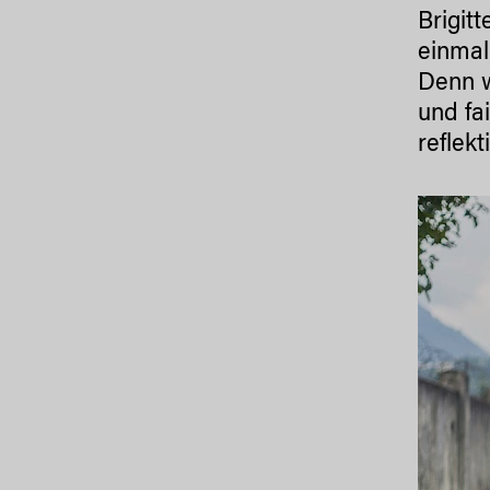
Brigit
einmal
Denn w
und fa
reflek