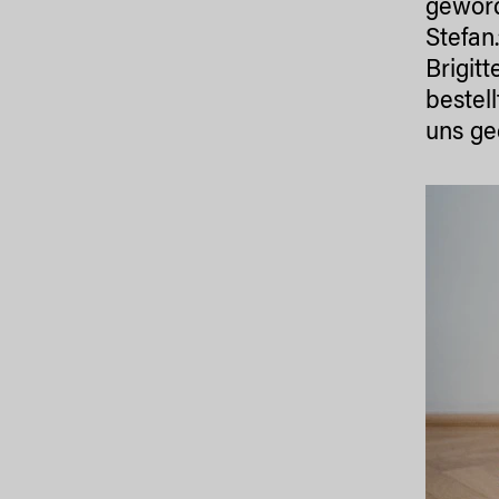
geword
Stefan
Brigit
bestel
uns ge