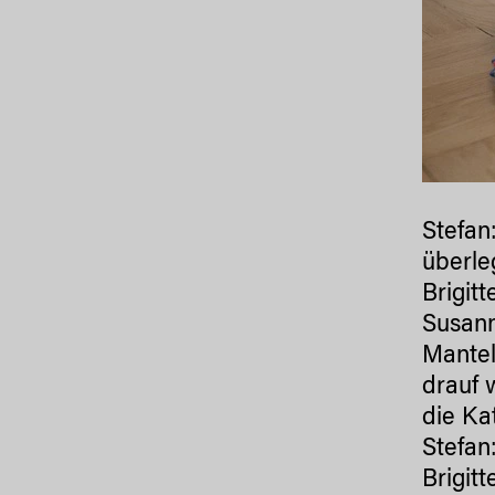
Stefan
überle
Brigit
Susann
Mantel
drauf 
die Ka
Stefan
Brigit