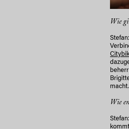
Wie gi
Stefan
Verbin
Citybi
dazuge
beherr
Brigit
macht.
Wie en
Stefan
kommt,