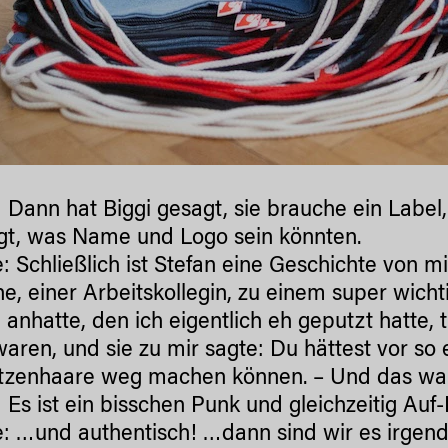
: Dann hat Biggi gesagt, sie brauche ein Labe
gt, was Name und Logo sein könnten.
te: Schließlich ist Stefan eine Geschichte von m
e, einer Arbeitskollegin, zu einem super wich
 anhatte, den ich eigentlich eh geputzt hatte
waren, und sie zu mir sagte: Du hättest vor s
tzenhaare weg machen können. – Und das war
: Es ist ein bisschen Punk und gleichzeitig A
te: …und authentisch! …dann sind wir es irg