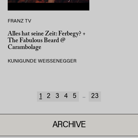
FRANZ TV
Alles hat seine Zeit: Ferbegy? +
The Fabulous Beard @
Carambolage
KUNIGUNDE WEISSENEGGER
1
2
3
4
5
23
...
ARCHIVE