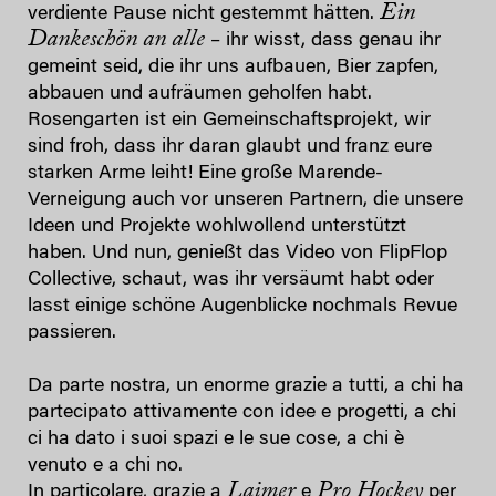
Ein
verdiente Pause nicht gestemmt hätten.
Dankeschön an alle
– ihr wisst, dass genau ihr
gemeint seid, die ihr uns aufbauen, Bier zapfen,
abbauen und aufräumen geholfen habt.
Rosengarten ist ein Gemeinschaftsprojekt, wir
sind froh, dass ihr daran glaubt und franz eure
starken Arme leiht! Eine große Marende-
Verneigung auch vor unseren Partnern, die unsere
Ideen und Projekte wohlwollend unterstützt
haben. Und nun, genießt das Video von
FlipFlop
Collective, schaut, was ihr versäumt habt oder
lasst einige schöne Augenblicke nochmals Revue
passieren.
Da parte nostra, un enorme grazie a tutti, a chi ha
partecipato attivamente con idee e progetti, a chi
ci ha dato i suoi spazi e le sue cose, a chi è
venuto e a chi no.
Laimer
Pro Hockey
In particolare, grazie a
e
per