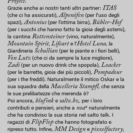
Project
.
ITAS
Grazie anche ai nostri tanti altri partner:
Alpenöfen
(che ci ha assicurati),
(per l’uso degli
Antonius
Bühler-Hof
spazi),
(per l’ottima birra),
(per i succhi che hanno fatto la gioia degli astemi),
Rottensteiner
la cantina
(vino, naturalmente),
Mountain Spirit
Lifeart
Hotel Luna
,
e l’
, la
Schullian
Giardineria
(per le piante e i fiori belli),
Von Lutz
(che ci da sempre la luce migliore),
Zadi
Loacker
(per un nuovo drink che spopola),
Pompadour
(per le barrette, gioia dei più piccoli),
(per i the freddi). Naturalmente il mitico Oskar e la
Macelleria Stampfl
sua squadra della
, che senza
le sue prelibatezze che merenda è?
blufink
salto.bz,
Poi ancora,
e
per i loro
noa
contributi e pensieri, anche a
* naturalmente
che ha condiviso la sua storia nel salto talk. I
FlipFlop
ragazzi di
che hanno fotografato e
MM Design
pixxelfactory
ripreso tutto. Infine,
e
,