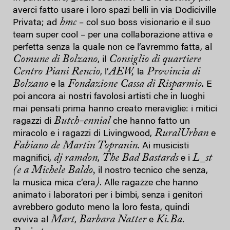
averci fatto usare i loro spazi belli in via Dodiciville
hmc
Privata; ad
– col suo boss visionario e il suo
team super cool – per una collaborazione attiva e
perfetta senza la quale non ce l’avremmo fatta, al
Comune di Bolzano
Consiglio di quartiere
, il
Centro Piani Rencio
AEW,
Provincia di
, l’
la
Bolzano
Fondazione Cassa di Risparmio
e la
. E
poi ancora ai nostri favolosi artisti che in luoghi
mai pensati prima hanno creato meraviglie: i mitici
Butch-ennial
ragazzi di
che hanno fatto un
RuralUrban
miracolo e i ragazzi di Livingwood,
e
Fabiano de Martin Topranin
. Ai musicisti
dj ramdon
The Bad Bastards
L_st
magnifici,
,
e i
(e a Michele Baldo,
il nostro tecnico che senza,
)
la musica mica c’era
. Alle ragazze che hanno
animato i laboratori per i bimbi, senza i genitori
avrebbero goduto meno la loro festa, quindi
Mart
Barbara Natter
Ki.Ba.
evviva al
,
e