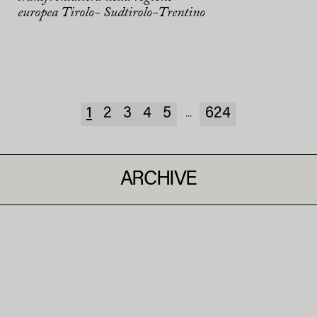
europea Tirolo- Sudtirolo-Trentino
1
2
3
4
5
624
...
ARCHIVE