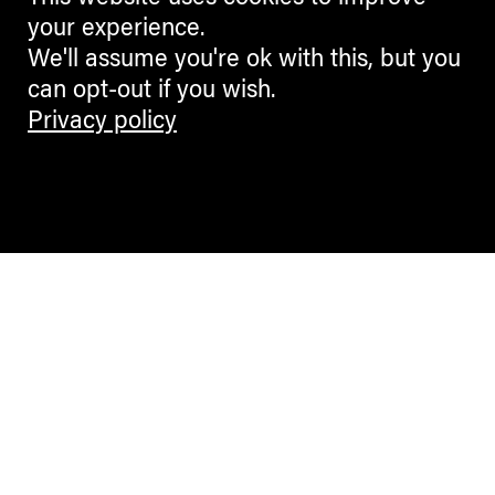
your experience.
We'll assume you're ok with this, but you
DESIGN
can opt-out if you wish.
Privacy policy
Plasmare l’emozione, tra
ceramica, costumi di scena e
spezie
Intervista alla ceramista e costume
designer di origine libanese
Beatrice Harb
MARIA QUINZ