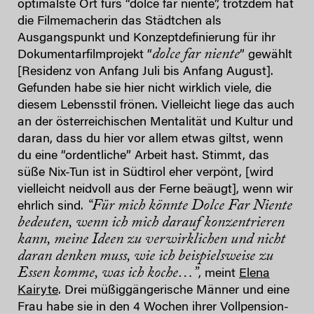
optimalste Ort fürs “dolce far niente”, trotzdem hat
die Filmemacherin das Städtchen als
Ausgangspunkt und Konzeptdefinierung für ihr
dolce far niente
Dokumentarfilmprojekt “
” gewählt
[Residenz von Anfang Juli bis Anfang August].
Gefunden habe sie hier nicht wirklich viele, die
diesem Lebensstil frönen. Vielleicht liege das auch
an der österreichischen Mentalität und Kultur und
daran, dass du hier vor allem etwas giltst, wenn
du eine “ordentliche” Arbeit hast. Stimmt, das
süße Nix-Tun ist in Südtirol eher verpönt, [wird
vielleicht neidvoll aus der Ferne beäugt], wenn wir
“Für mich könnte Dolce Far Niente
ehrlich sind.
bedeuten, wenn ich mich darauf konzentrieren
kann, meine Ideen zu verwirklichen und nicht
daran denken muss, wie ich beispielsweise zu
Essen komme, was ich koche…”
, meint
Elena
Kairyte
. Drei müßiggängerische Männer und eine
Frau habe sie in den 4 Wochen ihrer Vollpension-